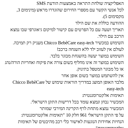
האפליקציה שולחת התראה באמצעות הודעת SMS
לכל אנשי הקשר עם מספרי החירום שהוגדרו מראש (מינימום 3,
מקסימום 5).
ההודעה כוללת את שם הילד
תאריך ושעה עם כל הפרטים עם קישור למיקום גיאוגרפי שבו נמצא
הרכב עם הילד.
השימוש במכשיר Chicco BebèCare easy-tech מעניק רק תמיכה.
לעולם אין לעזוב ילד ללא השגחה ברכב!
השימוש במוצר יעשה בהשגחת מבוגר בלבד.
השימוש במוצר זה אינו מחליף בשום צורה את פיקוח ואחריות הורה/נהג
או כל מבוגר המטפל בתינוק.
אין להשתמש במוצר בשום אופן אחר
מלבד האופן המוצג במדריך הוראות שימוש של Chicco BebèCare
easy-tech
תאימות אלקטרומגנטית:
המכשיר נבחן ונמצא עומד בכל דרישות התקן הישראלי.
המכשיר נמצא מתחת לרף הקרינה המירבי שמותר
על פי התקן הישראלי 961 חלק 10 "תאימות אלקטרומגנטית:
הנחיות אחידות הנוגעות לאישור כלי רכב מהיבטים של תאימות