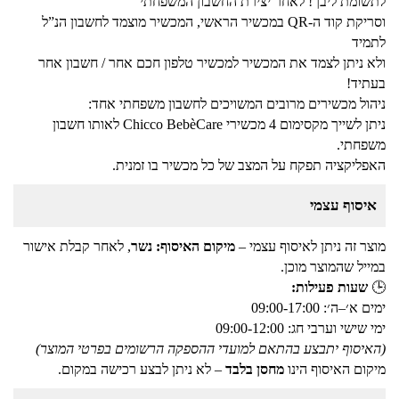
לתשומת ליבך! לאחר יצירת החשבון המשפחתי
וסריקת קוד ה-QR במכשיר הראשי, המכשיר מוצמד לחשבון הנ”ל
לתמיד
ולא ניתן לצמד את המכשיר למכשיר טלפון חכם אחר / חשבון אחר
בעתיד!
ניהול מכשירים מרובים המשויכים לחשבון משפחתי אחד:
ניתן לשייך מקסימום 4 מכשירי Chicco BebèCare לאותו חשבון
משפחתי.
האפליקציה תפקח על המצב של כל מכשיר בו זמנית.
איסוף עצמי
מוצר זה ניתן לאיסוף עצמי –
מיקום האיסוף: נשר
, לאחר קבלת אישור
במייל שהמוצר מוכן.
🕒
שעות פעילות:
ימים א׳–ה׳: 09:00-17:00
ימי שישי וערבי חג: 09:00-12:00
(האיסוף יתבצע בהתאם למועדי ההספקה הרשומים בפרטי המוצר)
מיקום האיסוף הינו
מחסן בלבד
– לא ניתן לבצע רכישה במקום.