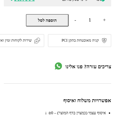
כמות
-
+
הוספה לסל
של
מכשיר
למניעת
שכחת
ילדים
קניה מאובטחת בתקן PCI
שירות לקוחות זמין ואי
ברכב
-
Bebecare
Easy
Tech
צריכים עזרה? פנו אלינו
מבית
Chicco
אפשרויות משלוח ואיסוף
איסוף עצמי (כמצוין בדף המוצר) – ₪0
ℹ️