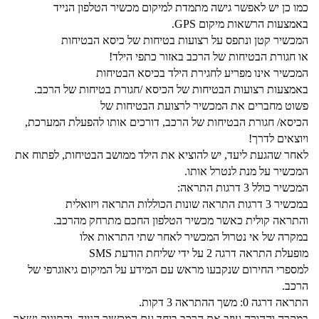
כמו כן יש לאפשר גישה מתמדת למיקום מכשיר הטלפון הנייד
באמצעות הרשאות מיקום GPS.
המכשיר קטן ונתפס על רצועות בטיחות של כיסא הבטיחות
או חגורת הבטיחות של הרכב באזור כתפי הילד!
המכשיר אינו מפריע לחגירת הילד בכיסא הבטיחות
באמצעות רצועות הבטיחות של הכיסא /חגורת בטיחות של הרכב.
פשוט מחברים את המכשיר לרצועת הבטיחות של
הכיסא/ חגורת הבטיחות של הרכב, דורכים אותו להפעלת המערכת,
ויוצאים לדרך!
לאחר שהגעת ליעד, יש להוציא את הילד ממושב הבטיחות, לפתוח את
המכשיר על מנת לנטרל אותו.
המכשיר כולל 3 דרגות התראה:
במכשיר 3 דרגות התראה שונות הכוללות התראה ויזואלית
והתראה קולית כאשר מכשיר הטלפון החכם מתרחק מהרכב.
במקרה של אי נטרול המכשיר לאחר שתי התראות אלו
מופעלת התראה דרגה 2 על ידי שליחת הודעת SMS
למספרי החירום שנקבעו מראש עם המידע על המיקום גיאוגרפי של
הרכב.
התראה דרגה 0: משך ההתראה 3 דקות.
במקרה וההורה עוזב את הרכב ביחד עם המכשיר הנייד, והתינוק נשאר