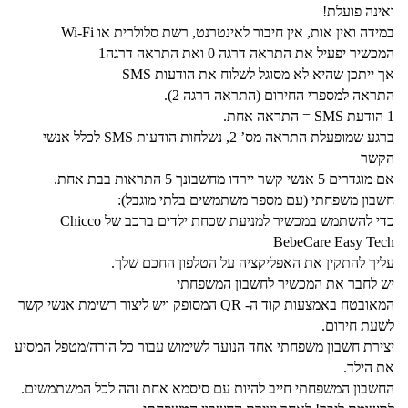
ואינה פועלת!
במידה ואין אות, אין חיבור לאינטרנט, רשת סלולרית או Wi-Fi
המכשיר יפעיל את התראה דרגה 0 ואת התראה דרגה1
אך ייתכן שהיא לא מסוגל לשלוח את הודעות SMS
התראה למספרי החירום (התראה דרגה 2).
1 הודעת SMS = התראה אחת.
ברגע שמופעלת התראה מס’ 2, נשלחות הודעות SMS לכלל אנשי
הקשר
אם מוגדרים 5 אנשי קשר יירדו מחשבונך 5 התראות בבת אחת.
חשבון משפחתי (עם מספר משתמשים בלתי מוגבל):
כדי להשתמש במכשיר למניעת שכחת ילדים ברכב של Chicco
BebeCare Easy Tech
עליך להתקין את האפליקציה על הטלפון החכם שלך.
יש לחבר את המכשיר לחשבון המשפחתי
המאובטח באמצעות קוד ה- QR המסופק ויש ליצור רשימת אנשי קשר
לשעת חירום.
יצירת חשבון משפחתי אחד הנועד לשימוש עבור כל הורה/מטפל המסיע
את הילד.
החשבון המשפחתי חייב להיות עם סיסמא אחת זהה לכל המשתמשים.