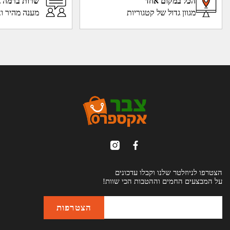
הכל במקום אחד
שרות ברמה ג
מגוון גדול של קטגוריות
מענה מהיר וא
הצטרפו לניוזלטר שלנו וקבלו עדכונים
על המבצעים החמים וההטבות הכי שוות!