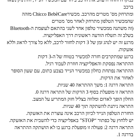
ברכב
ומתרחק מס’ מטרים מהרכב. מכשירChicco BebèCare מזהה
שהמכשיר הטלפון מתרחק לאחר מס’ מטרים
(זה משתנה ממכשיר טלפון אחד לשני בהתאם לעוצמת ה-Bluetooth
בשלב זה תשלח הודעה ראשונית דרך האפליקציה.
מרגע זה יש לנהג זמן של 3 דקות לחזור לרכב, ללא כל צורך לדאוג וללא
אזעקות.
ברגע שמתקרבים חזרה למכשיר בטווח של ה-3 דקות
ההתראה נפסקת והאפליקציה חוזרת לעבוד רגיל.
ההתראה נפתחת כחלון במכשיר הנייד בצבע כתום, עם שעון הסופר
לאחור את הדקות.
התראה דרגה 1: משך ההתראה 40 שניות.
התראה זו מופעלת בסוף 3 הדקות של התראה דרגה 0.
החלון הופך לאדום ומלווה בצליל חזק המתריע על המצב.
התראה ניתנת להשתקה תוך 40 שניות.
החזרת הטלפון הנייד לכיוון הרכב אינה עוצרת את האזעקה.
יש ללחוץ על כפתור “STOP” באפליקציה כדי להשבית את האזעקה.
התראה דרגה 2: פעולה זו מופעלת ברגע בו לא הושתקה ההתראה
בדרגה 1.