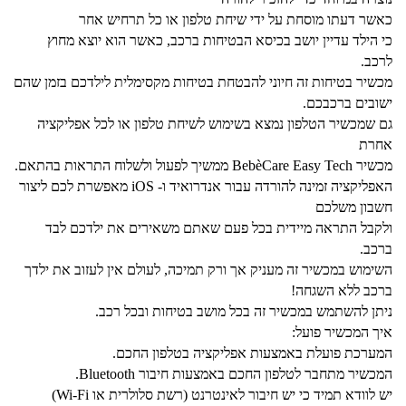
כאשר דעתו מוסחת על ידי שיחת טלפון או כל תרחיש אחר
כי הילד עדיין יושב בכיסא הבטיחות ברכב, כאשר הוא יוצא מחוץ
לרכב.
מכשיר בטיחות זה חיוני להבטחת בטיחות מקסימלית לילדכם בזמן שהם
ישובים ברכבכם.
גם שמכשיר הטלפון נמצא בשימוש לשיחת טלפון או לכל אפליקציה
אחרת
מכשיר BebèCare Easy Tech ממשיך לפעול ולשלוח התראות בהתאם.
האפליקציה זמינה להורדה עבור אנדרואיד ו- iOS מאפשרת לכם ליצור
חשבון משלכם
ולקבל התראה מיידית בכל פעם שאתם משאירים את ילדכם לבד
ברכב.
השימוש במכשיר זה מעניק אך ורק תמיכה, לעולם אין לעזוב את ילדך
ברכב ללא השגחה!
ניתן להשתמש במכשיר זה בכל מושב בטיחות ובכל רכב.
איך המכשיר פועל:
המערכת פועלת באמצעות אפליקציה בטלפון החכם.
המכשיר מתחבר לטלפון החכם באמצעות חיבור Bluetooth.
יש לוודא תמיד כי יש חיבור לאינטרנט (רשת סלולרית או Wi-Fi)