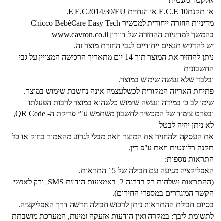
אלקטרומגנטית"
או תקנתE.C.E 10 או הנחיית E.E.C2014/30/EU.
מדיניות החזרה ייחודית למכשיר Chicco BebèCare Easy Tech
בהמשך למדיניות ההחזרה של דוורון www.davron.co.il
יש להדגיש תנאים ייחודיים לגבי החזרת מוצר זה.
ניתן להחזיר את המוצר תוך 14 יום מתאריך הרכישה המצויין על גבי
החשבונית
ובלבד שלא נעשה שימוש במוצר.
פתיחת האריזה המקורית לכשלעצמה אינה נחשבת שימוש במוצר.
שימו לב כי במידה ונעשה שימוש כלשהוא במוצר לרבות הפעלתו
ובפרט צימוד של המכשיר לחשבון משתמש ע"י סריקת ה- QR Code,
לא ניתן יהיה לבטל
את העסקה ולהחזיר את המוצר וזאת מבלי לגרוע מהאמור בחוק או כל
תקנה רלוונטית וזאת ע"פ דין.
התראות נוספות:
האפליקציה מגיעה עם חבילה של 15 התראות.
(ההתראות נשלחות רק בדרגה 2, באמצעות הודעת SMS, ורק לאנשי
הקשר המוגדרים במספרי החירום).
בסיום חבילת ההתראות ניתן לרכוש חבילה חדשה דרך האפליקציה.
לתשומת ליבך: במקרה ואין הודעות אזעקה זמינות, המערכת מושבתת