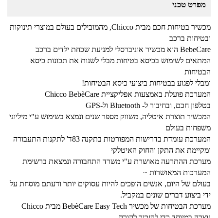
מפרט טכני
מכשיר בטיחות חכם מבית Chicco, מהמובילים בעולם במוצרי תינוקות
ובטיחות ברכב
BebeCare הוא מכשיר אוניברסלי למניעת שכחת ילדים ברכב
המתאים לשימוש בכיסא בטיחות מבלי לשנות את תכונות כיסא
הבטיחות
ומבלי לפגוע בבטיחות ביצועי כיסא הבטיחות!
המערכת פועלת באמצעות אפליקציית Chicco BebèCare
בטלפון חכם, ובחיבור ל- Bluetooth ול-GPS
המכשיר תוצרת איטליה, משווק מספר שנים ונמצא בשימוש ע"י מיליוני
משפחות בעולם
המערכת עומדת בדרישות המפורטות בתקנה 83ד' לתקנות התעבורה
ומקיימת את התקן והחוק האיטלקי
מערכת ההתרעה מאושרת ע"י משרד התחבורה ונמצאת ברשימת
המערכות המאושרות ~
בעולם של היום, אנשים הופכים להיות עסוקים יותר ודעתם מוסחת על
ידי ביצוע דברים שונים במקביל.
מערכת הבטיחות של מכשיר BebèCare Easy Tech מבית Chicco
נוצרה במיוחד כדי להזכיר להורה