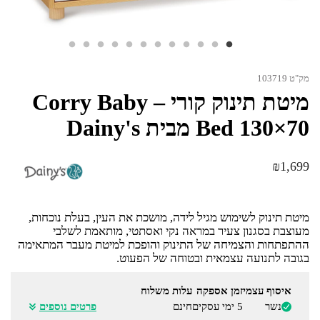
מק"ט 103719
מיטת תינוק קורי – Corry Baby
Bed 130×70 מבית Dainy's
₪
1,699
מיטת תינוק לשימוש מגיל לידה, מושכת את העין, בעלת נוכחות,
מעוצבת בסגנון צעיר במראה נקי ואסתטי, מותאמת לשלבי
ההתפתחות והצמיחה של התינוק והופכת למיטת מעבר המתאימה
בגובה לתנועה עצמאית ובטוחה של הפעוט.
איסוף עצמי
זמן אספקה
עלות משלוח
נשר
5 ימי עסקים
חינם
פרטים נוספים