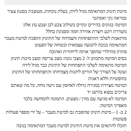
מיטת תינוק המתאימה מגיל לידה, בעלת נוכחות, מעוצבת בסגנון צעיר
במראה נקי ואסתטי
המיטה בגוונים בהירים ונקיים בשילוב צבע לבן וצבע עץ אלון
משדרת רוגע ויוצרת אווירה חמה ומפנקת בחלל
מותאמת לשלבי ההתפתחות והצמיחה של התינוק והופכת למיטת מעבר
המתאימה בגובה לתנועה עצמאית ובטוחה של הפעוט
פתרון מודולרי שהופך אותה לייחודית ואהובה
בסיס המיטה מתכוונן ל- 2 מצבי גובה: מצב עריסה ומצב מיטת תינוק
המיטה מתאימה לשלבי התפתחות של התינוק כבר מגיל לידה
ועונה על הצורך של הורים ליהנות מצמיחתו והתפתחותו של התינוק
בחופשיות וללא דאגות
המיטה מצוידת במגירה גדולה לאחסון עם גישה נוחה, כל מה שאתם
צריכים נמצא בהישג יד
המיטה לא מגיעה עם מזרן / מצעים. התמונה להמחשה בלבד
מאפייני המיטה:
2 ב- 1 – מיטת תינוק שהופכת גם למיטת מעבר – על ידי מספר פעולות
פשוטות
תוכלו להתאים את מיטת התינוק למיטת מעבר המתאימה בגובה