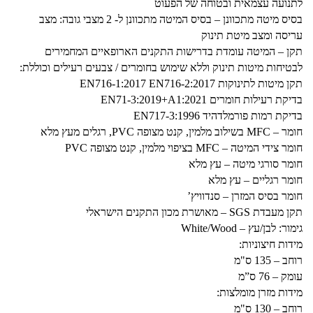
לתנועה עצמאית ובטוחה של הפעוט
בסיס מיטה מתכוונן – בסיס המיטה מתכוונן ל- 2 מצבי גובה: מצב
עריסה ומצב מיטת תינוק
תקן – המיטה עומדת בדרישות התקנים הארופאיים המחמירים
לבטיחות מיטות תינוק וללא שימוש בחומרים / צבעים רעילים וכוללת:
תקן מיטות לתינוקות EN716-1:2017 EN716-2:2017
בדיקת רעילות חומרים EN71-3:2019+A1:2021
בדיקת רמות פורמלדהיד EN717-3:1996
חומר – MFC בשילוב מלמין, קנט מצופה PVC, רגלים מעץ מלא
חומר צידי המיטה – MFC בציפוי מלמין, קנט מצופה PVC
חומר סורגי מיטה – עץ מלא
חומר רגליים – עץ מלא
חומר בסיס המזרן – סנדוויץ’
תקן מעבדת SGS – מאושרת מכון התקנים הישראלי
גימור: לבן/עץ – White/Wood
מידות חיצוניות:
רוחב – 135 ס"מ
עומק – 76 ס”מ
מידות מזרן מומלצות:
רוחב – 130 ס"מ