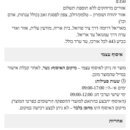
₪350
אזורים מרוחקים ללא תוספת תשלום
אזור יהודה ושומרון – טלמון/דולב, צפון לפסגת זאב (כולל ענתות, אדם
וכו')
מאריאל דרומה דרך ציר פדואל, בית אריה, מודעין עלית, אזור ואדי
ערה דרך עמנואל עד אריאל.
כביש 443 לכל אורכו, עד ערד כולל.
איסוף עצמי
מוצר זה ניתן לאיסוף עצמי –
מיקום האיסוף: נשר
, לאחר קבלת אישור
במייל שהמוצר מוכן.
🕒
שעות פעילות:
ימים א׳–ה׳: 09:00-17:00
ימי שישי וערבי חג: 09:00-12:00
(האיסוף יתבצע בהתאם למועדי ההספקה הרשומים בפרטי המוצר)
מיקום האיסוף הינו
מחסן בלבד
– לא ניתן לבצע רכישה במקום.
אחריות