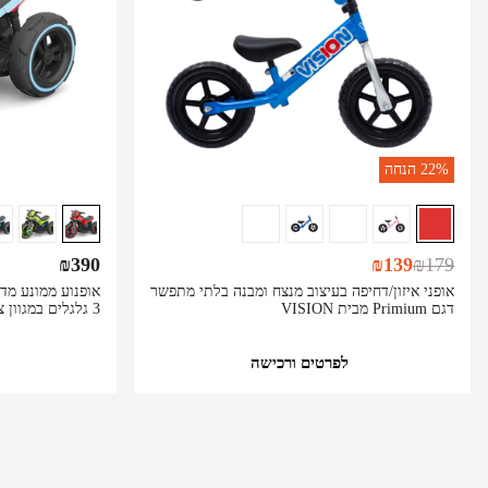
22%
הנחה
₪
390
₪
139
₪
179
אופני איזון/דחיפה בעיצוב מנצח ומבנה בלתי מתפשר
דגם Primium מבית VISION
3 גלגלים במגוון צבעים לבחירה
לפרטים ורכישה