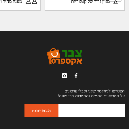
מגוון גדול של קטגוריות
מענה מהיר וא
הצטרפו לניוזלטר שלנו וקבלו עדכונים
על המבצעים החמים וההטבות הכי שוות!