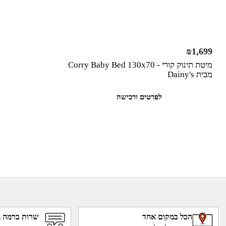
₪
1,699
מיטת תינוק קורי - Corry Baby Bed 130x70
מבית Dainy's
לפרטים ורכישה
הכל במקום אחד
שרות ברמה ג