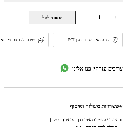
כמות
-
+
הוספה לסל
של
מיטת
תינוק
קורי
-
קניה מאובטחת בתקן PCI
שירות לקוחות זמין ואי
Corry
Baby
Bed
130x70
מבית
צריכים עזרה? פנו אלינו
Dainy's
אפשרויות משלוח ואיסוף
איסוף עצמי (כמצוין בדף המוצר) – ₪0
ℹ️