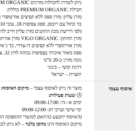
ניתן לשדרג לחבילות מזרנים PREMIUM ORGANIC במחיר מוזל כמפורט בשדרוגים
חבילת PREMIUM ORGANIC כוללת:
מזרן עליון: מזרן ספוג ללא קפיצים אורטופדי גודל 90*90
בד כחול עם רוכסן, ספוג צפיפות 18, עובי 10 ס”מ
(לפי דרישת מכון התקנים מזרן עליון חייב להיות בגובה 10 ס
מזרן תחתון: VIGO ORGANIC מזרן אורתופדי ללא קפיצים דו-צדדי
מזרן אורתופדי ללא קפיצים דו-צדדי, בד ג’אק
ספוג מאוד איכותי בצפיפות גבוהה לחץ 32, צבע ורוד
גובה מזרן: כ-20 ס”מ
דרגת קושי – בינוני
תוצרת – ישראל
מוצר זה ניתן לאיסוף עצמי –
מיקום האיסוף: 
איסוף עצמי
🕒
שעות פעילות:
ימים א׳–ה׳: 09:00-17:00
ימי שישי וערבי חג: 09:00-12:00
(האיסוף יתבצע בהתאם למועדי ההספקה הר
מיקום האיסוף הינו
מחסן בלבד
– לא ניתן לב