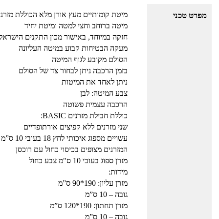
מיטת קומותיים מעץ אורן מלא הכוללת מזרני
מפרט טכני
מיטה ברוחב וחצי למטה ומיטת יחיד
חזקה במיוחד, באישור מכון התקנים הישראלי
מעקה הבטיחות קבוע במיטה העליונה
הסולם מקובע לגוף המיטה
בזמן הרכבה ניתן לבחור צד של הסולם
ניתן לאחד את המיטות
צבע המיטה: לבן
הרכבה עצמית פשוטה
כוללת חבילת מזרנים BASIC:
שני מזרנים ללא קפיצים אורתופדיים
עשויים מספוג איכותי לחץ 18 בעובי 10 ס”מ
המזרנים מצופים בכיסוי כחול עם רוכסן
מזרן ספוג בעובי 10 ס"מ צבע כחול
מידות:
מזרן עליון: 190*90 ס”מ
גובה – 10 ס”מ
מזרן תחתון: 190*120 ס”מ
גובה – 10 ס”מ