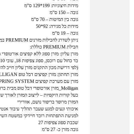
מידות חיצוניות: 199*129 ס”מ
גובה – 150 ס”מ
גובה בין המיטות – 70 ס”מ
מידות כל מגירה: 92*50
גובה – 19 ס”מ
ניתן לשדרג לחבילות מזרנים PREMIUM במחיר מוזל כמפורט בשדרוגים
חבילת PREMIUM כוללת:
מזרן עליון: מזרן ספוג ללא קפיצים אורטופדי גודל 90*90
בד כחול עם רוכסן, ספוג צפיפות 18, עובי 10 ס”מ
(לפי דרישת מכון התקנים מזרן עליון חייב להיות בגובה 10 ס
מזרן תחתון: מזרן קפיצים דבל טופ MOLLIGAN גודל 120*190 ס”מ
מזרן עם מערכת קפיצים SPRING SYSTEM
Molligan_מזרן אורטופדי דבל טופ מבית ברדקס
בעל קורות היקפיות – לייצוב המזרן לאורך שנ
המזרן מרופד בריפוד נושם, אוורירי
איכותי ונעים למגע שעבר תהליך עיבוד אנטי
למניעת התפתחות רובד חיידקי במשטח השינ
שכבת ספוג צפיפות 27
גובה מזרן כ- 27 ס”מ