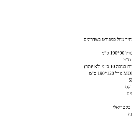
1 ס”מ
”מ ולא יותר)
ים
 בקטריאלי
ה