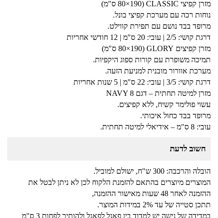
מזרן קפיצי CLASSIC (80×190 ס"מ)
נוחות רכה עם מערכת קפיצי בונל.
מרופד בבד נושם עם תפירת קווילט.
דרגת קושי: 2/5 | עובי: 20 ס"מ | 12 חודשי אחריות
מזרן קפיצים GLORY (80×190 ס"מ)
תמיכה משופרת עם קורות ספוג היקפיות.
מערכת אוורור מובנית למניעת הזעה.
דרגת קושי: 3/5 | עובי: 22 ס"מ | 5 שנות אחריות
מזרן למיטה תחתית – דגם NAVY 8
עשוי פולימר קשיח, ללא קפיצים.
מרופד בבד כחול איכותי.
עובי: 8 ס"מ – אידיאלי למיטה תחתית.
חשוב לדעת
הובלה והרכבה: 300 ש"ח, ישולם למוביל.
המוצרים מיוצרים בהתאם להזמנת הלקוח לכן לא ניתן לבטל את
ההזמנה לאחר 48 שעות מאישור ההזמנה,
תתכן סטייה של עד 2% במידות המוצר.
במדידה של נישה יש למדוד בין פאנל לפאנל ולהותיר לפחות 3 ס"מ