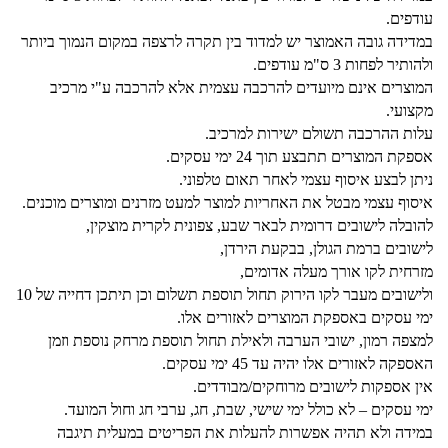
עודפים.
במדידה גובה האמוצר יש למדוד בין תקרה לרצפה במקום הנמוך ביותר
ולהותיר לפחות 3 ס"מ עודפים.
המוצרים אינם מיועדים להרכבה עצמית אלא להרכבה ע"י מרכיב
מקצועי.
עלות ההרכבה תשולם ישירות למרכיב.
אספקת המוצרים תתבצע תוך 24 ימי עסקים.
ניתן לבצע איסוף עצמי לאחר תאום טלפוני.
איסוף עצמי מבטל את האחריות למוצר למעט מזרנים ומוצרים מוכנים.
להובלה לישובים דרומית לבאר שבע, צפונית לקרית מוצקין,
לישובים ברמת הגולן, בבקעת הירדן,
מזרחית לקו אורך מעלה אדומים,
ולישובים מעבר לקו הירוק תחול תוספת תשלום וכן תיתכן דחייה של 10
ימי עסקים באספקת המוצרים לאזורים אלו.
למצפה רמון, ישובי הערבה ולאילת תחול תוספת מרחק נוספת וזמן
האספקה לאזורים אלו יהיה עד 45 ימי עסקים.
אין אספקות לישובים מרוחקים/מבודדים.
ימי עסקים – לא כולל ימי שישי, שבת, חג, ערבי חג וחול המועד.
במידה ולא תהיה אפשרות להעלות את הפריטים במעלית תיגבה