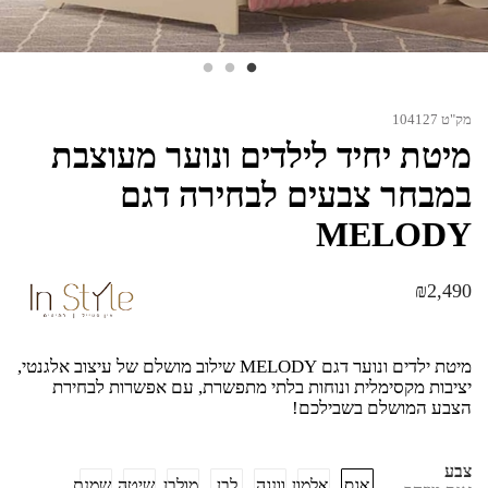
מק"ט 104127
מיטת יחיד לילדים ונוער מעוצבת
במבחר צבעים לבחירה דגם
MELODY
₪
2,490
מיטת ילדים ונוער דגם MELODY שילוב מושלם של עיצוב אלגנטי,
יציבות מקסימלית ונוחות בלתי מתפשרת, עם אפשרות לבחירת
הצבע המושלם בשבילכם!
צבע
אגס
אלמון
וונגה
לבן
מולבן
שיטה
שמנת