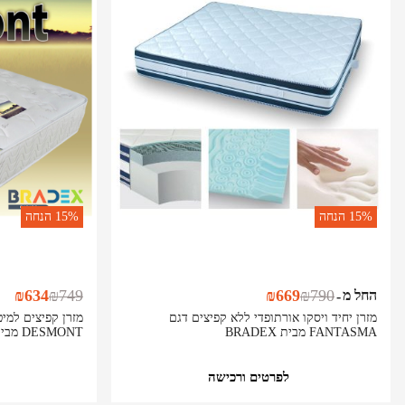
15%
הנחה
15%
הנחה
₪
634
₪
749
₪
669
₪
790
החל מ
-
מזרן יחיד ויסקו אורתופדי ללא קפיצים דגם
FANTASMA מבית BRADEX
DESMONT מבית BRADEX
לפרטים ורכישה