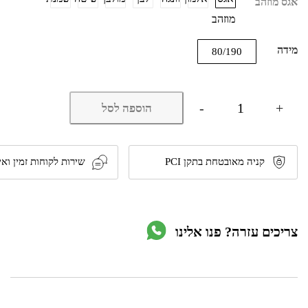
אגס מוזהב
מוזהב
מידה
80/190
כמות
-
+
הוספה לסל
של
מיטת
יחיד
לילדים
ונוער
קניה מאובטחת בתקן PCI
שירות לקוחות זמין ואי
מעוצבת
במבחר
צבעים
לבחירה
דגם
צריכים עזרה? פנו אלינו
MELODY