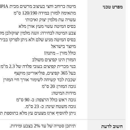
מיטה ברוחב וחצי בעיצוב מרשים מבית OLYMPIA
מפרט טכני
מתאימה למזרן במידה 120/190 ס"מ
עשויה עת מלמין יצוק ואיכותי
בסיס המיטה עשוי מעץ אורן מלא
צבע המיטה לבחירה: וונגה מלמין יצוק/לבן מלמ
בסיס המיטה מגיע שלם ולא ניתן לפרקו בבית
מיוצר בישראל
כולל מזרן – מתנה!
המזרן הינו קפיצים משולב
בנוי מכרית קפיצים בעובי פלדה של 2.3 מ"מ
בעל 365 קפיצים, פוליאוריטן מוקצף
שכבת לבד קשיחה לשימור אורך חיי המזרן
גובה המזרן: 20 ס"מ
מידות המיטה:
גובה ראש כולל הרצפה: כ- 90 ס"מ
גובה משטח שינה: כ- 23 ס"מ.
ניתן להוסיף ארגז מצעים עץ מלא בתוספת ת
תיתכן סטייה של עד 2% בצבע ומידות.
חשוב לדעת