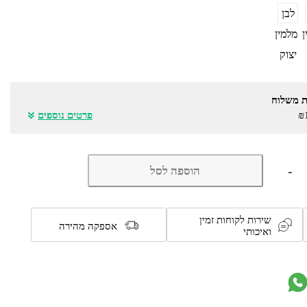
לבן
ן
מלמין
יצוק
ת משלוח
₪
פרטים נוספים
כמות
-
הוספה לסל
של
מיטה
מעוצבת
ברוחב
שירות לקוחות זמין
וחצי
אספקה מהירה
ואיכותי
כולל
מזרן
דגם
7034
מבית
olympia