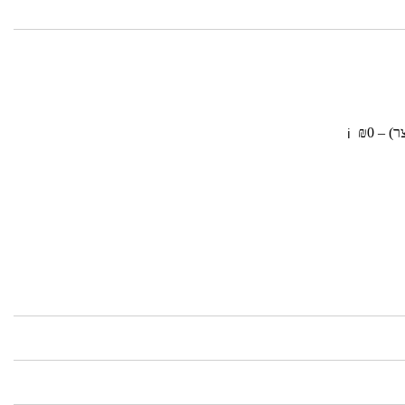
 – ₪0
ℹ️