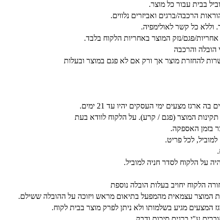
אות הרכבה/ברגים ואביזרים נלווים.
. וללא כל קשר לאולימפיה.
אחריות/פגם/נזק המוצר באחריות הלקוח בלבד.
י הובלה והרכבה
רות להחזרת מוצר אך ורק אם לא פגם במוצר ובעלות
רגז מצעים ימי העסקים יהיו עד 21 ימים.
נות המוצר (פגם / קרע). על הלקוח לוודא בעת
 בזמן האספקה.
היה על הלקוח לסדר חניה למוביל.
ורה הלקוח יחויב בעלות הובלה נוספת
 את המוצר עצמאית מהמפעל בתיאום מראש ויזוכה על ההובלה ששילם.
ז המצעים מגיע בשלמותו ולא ניתן לפרק מוצר בבית לקוח.
ברים ע"י ברגים סיכות ודבק.