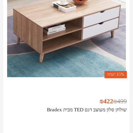
15%
הנחה
₪
422
₪
499
שולחן סלון מעוצב דגם TED מבית Bradex