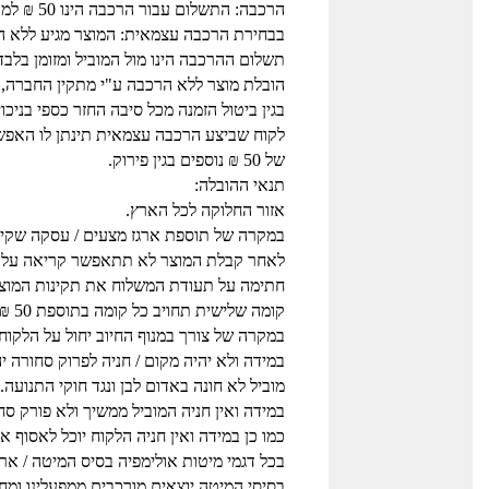
הרכבה: התשלום עבור הרכבה הינו 50 ₪ למוביל בבית עבור כל מוצר.
בבחירת הרכבה עצמאית: המוצר מגיע ללא הור
תשלום ההרכבה הינו מול המוביל ומזומן בלבד
הובלת מוצר ללא הרכבה ע"י מתקין החברה, 
בגין ביטול הזמנה מכל סיבה החזר כספי בניכו
לקוח שביצע הרכבה עצמאית תינתן לו האפש
של 50 ₪ נוספים בגין פירוק.
תנאי ההובלה:
אזור החלוקה לכל הארץ.
במקרה של תוספת ארגז מצעים / עסקה שקיים בה א
לאחר קבלת המוצר לא תתאפשר קריאה על תקי
חתימה על תעודת המשלוח את תקינות המוצר
קומה שלישית תחויב כל קומה בתוספת 50 ₪ למוביל, לכל פריט.
במקרה של צורך במנוף החיוב יחול על הלקוח.
במידה ולא יהיה מקום / חניה לפרוק סחורה י
מוביל לא חונה באדום לבן ונגד חוקי התנועה.
במידה ואין חניה המוביל ממשיך ולא פורק סח
כמו כן במידה ואין חניה הלקוח יוכל לאסוף
בכל דגמי מיטות אולימפיה בסיס המיטה / ארג
בסיסי המיטה יוצאים מורכבים ממפעלינו ומחו