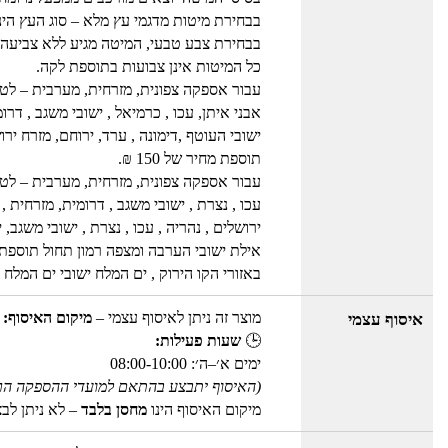
בבחירת מיטות מדגמי עץ מלא – סוג העץ הינו
בבחירת צבע טבעי, המיטה מגיע ללא צביעה 
כל המיטות אינן צבועות בתוספת לקה.
עבור אספקה צפונית, מזרחית, מערבית – לטבר
אבני איתן, עכו , כרמיאל , ישובי משגב , דר
ישובי העוטף ,דימונה , ערד, ירוחם, מזרח ירו
תוספת מחיר של 150 ₪.
עבור אספקה צפונית, מזרחית, מערבית – לטברי
עכו , נצרת , ישובי משגב , דרומית, מזרחית 
ירושלים , נהריה , עכו , נצרת , ישובי משג
אילת ישובי הערבה ומצפה רמון תחול תוספת מחיר
באזורי הקו הירוק , ים המלח ישובי ים המלח , אילת 
מוצר זה ניתן לאיסוף עצמי –
מיקום האיסוף: 
איסוף עצמי
🕒
שעות פעילות:
ימים א׳–ה׳: 08:00-10:00
(האיסוף יתבצע בהתאם למועדי ההספקה הר
מיקום האיסוף הינו
מחסן בלבד
– לא ניתן לב