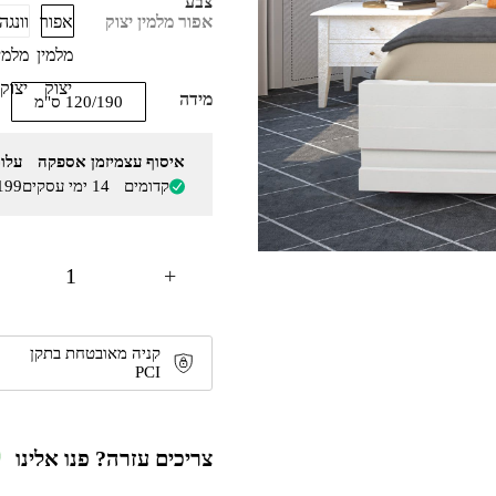
צבע
אפור
וונגה
אפור מלמין יצוק
מלמין
מלמי
יצוק
יצוק
מידה
120/190 ס"מ
איסוף עצמי
זמן אספקה
עלו
קדומים
14 ימי עסקים
199
+
קניה מאובטחת בתקן
PCI
צריכים עזרה? פנו אלינו