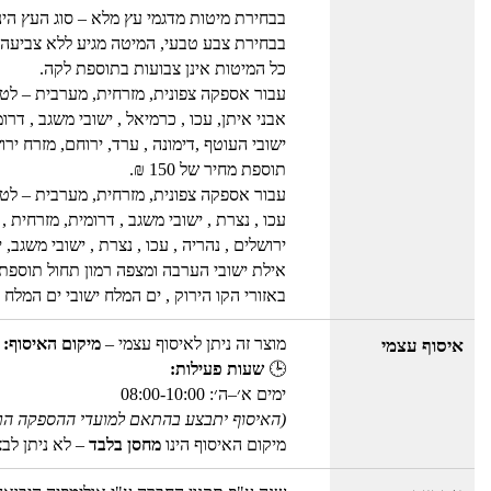
בבחירת מיטות מדגמי עץ מלא – סוג העץ הינו
בבחירת צבע טבעי, המיטה מגיע ללא צביעה 
כל המיטות אינן צבועות בתוספת לקה.
עבור אספקה צפונית, מזרחית, מערבית – לטבר
אבני איתן, עכו , כרמיאל , ישובי משגב , דר
ישובי העוטף ,דימונה , ערד, ירוחם, מזרח ירו
תוספת מחיר של 150 ₪.
עבור אספקה צפונית, מזרחית, מערבית – לטברי
עכו , נצרת , ישובי משגב , דרומית, מזרחית 
ירושלים , נהריה , עכו , נצרת , ישובי משג
אילת ישובי הערבה ומצפה רמון תחול תוספת מחיר
באזורי הקו הירוק , ים המלח ישובי ים המלח , אילת 
מוצר זה ניתן לאיסוף עצמי –
מיקום האיסוף: 
איסוף עצמי
🕒
שעות פעילות:
ימים א׳–ה׳: 08:00-10:00
(האיסוף יתבצע בהתאם למועדי ההספקה הר
מיקום האיסוף הינו
מחסן בלבד
– לא ניתן לב