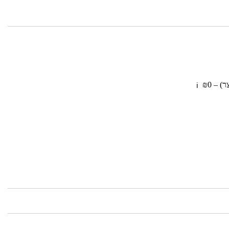
olympia
 – ₪0
ℹ️