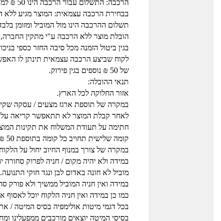
הרכבה: התשלום עבור הרכבה הינו 50 ₪ למוביל בבית עבור כל מוצר.
בבחירת הרכבה עצמאית: המוצר מגיע ללא הור
תשלום ההרכבה הינו מול המוביל ומזומן בלבד
הובלת מוצר ללא הרכבה ע"י מתקין החברה, 
בגין ביטול הזמנה מכל סיבה החזר כספי בניכו
לקוח שביצע הרכבה עצמאית תינתן לו האפש
של 50 ₪ נוספים בגין פירוק.
תנאי ההובלה:
אזור החלוקה לכל הארץ.
במקרה של תוספת ארגז מצעים / עסקה שקיים בה א
לאחר קבלת המוצר לא תתאפשר קריאה על תקי
חתימה על תעודת המשלוח את תקינות המוצר
קומה שלישית תחויב כל קומה בתוספת 50 ₪ למוביל, לכל פריט.
במקרה של צורך במנוף החיוב יחול על הלקוח.
במידה ולא יהיה מקום / חניה לפרוק סחורה י
מוביל לא חונה באדום לבן ונגד חוקי התנועה.
במידה ואין חניה המוביל ממשיך ולא פורק סח
כמו כן במידה ואין חניה הלקוח יוכל לאסוף
בכל דגמי מיטות אולימפיה בסיס המיטה / ארג
בסיסי המיטה יוצאים מורכבים ממפעלינו ומחו