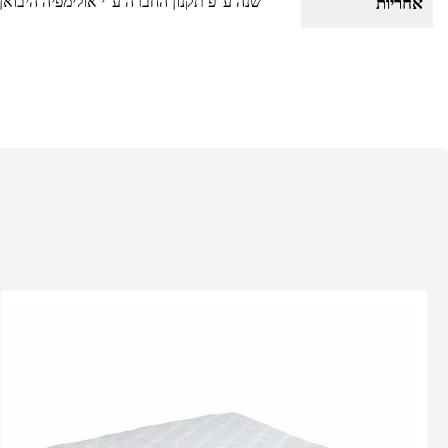
שנה ע"פ תקנון החברה ע"י אולימפיה היבואן
אחריות