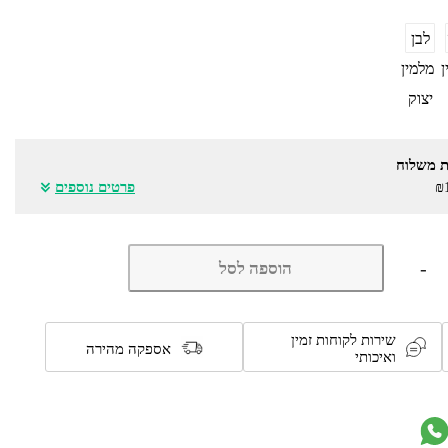
לבן
ן
מלמין
יצוק
ת משלוח
₪
פרטים נוספים
כמות
-
הוספה לסל
של
מיטה
מעוצבת
ברוחב
שירות לקוחות זמין
וחצי
אספקה מהירה
ואיכותי
כולל
מזרן
דגם
7024
מבית