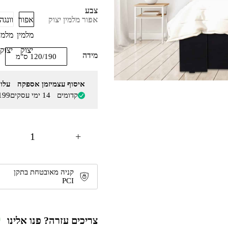
צבע
אפור
וונגה
אפור מלמין יצוק
מלמין
מלמי
יצוק
יצוק
מידה
120/190 ס"מ
איסוף עצמי
זמן אספקה
עלו
קדומים
14 ימי עסקים
199
+
קניה מאובטחת בתקן
PCI
צריכים עזרה? פנו אלינו