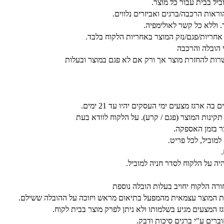
אות הרכבה/ברגים ואביזרים נלווים.
. וללא כל קשר לאולימפיה.
אחריות/פגם/נזק המוצר באחריות הלקוח בלבד.
י הובלה והרכבה
רות להחזרת מוצר אך ורק אם לא פגם במוצר ובעלות
רגז מצעים ימי העסקים יהיו עד 21 ימים.
נות המוצר (פגם / קרע). על הלקוח לוודא בעת
 בזמן האספקה.
היה על הלקוח לסדר חניה למוביל.
ורה הלקוח יחויב בעלות הובלה נוספת
 את המוצר עצמאית מהמפעל בתיאום מראש ויזוכה על ההובלה ששילם.
ז המצעים מגיע בשלמותו ולא ניתן לפרק מוצר בבית לקוח.
ברים ע"י ברגים סיכות ודבק.