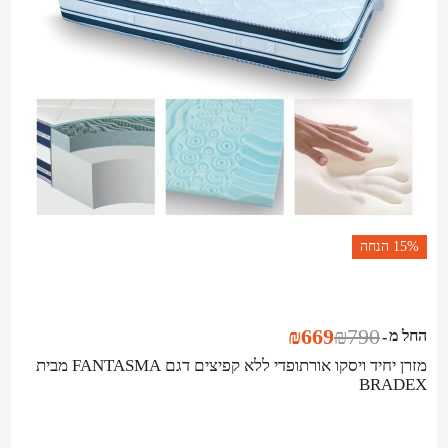
15%
הנחה
₪
669
₪
790
החל מ
-
מזרן יחיד ויסקו אורתופדי ללא קפיצים דגם FANTASMA מבית
BRADEX