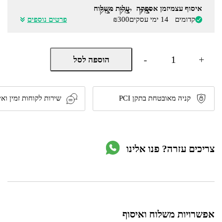
איסוף עצמי
זמן אספקה
עלות משלוח
יצוק
יצוק
יצוק
קדומים
14 ימי עסקים
₪300
פרטים נוספים
כמות
-
+
הוספה לסל
של
מיטה
מעוצבת
ברוחב
וחצי
קניה מאובטחת בתקן PCI
שירות לקוחות זמין ואי
דגם
7008
מבית
olympia
צריכים עזרה? פנו אלינו
אפשרויות משלוח ואיסוף