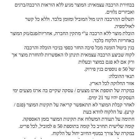
בבחירת הרכבה עצמאית: המוצר מגיע ללא הוראות הרכבה/ברגים
ואביזרים נלווים.
תשלום ההרכבה הינו מול המוביל ומזומן בלבד. וללא כל קשר
לאולימפיה.
הובלת מוצר ללא הרכבה ע"י מתקין החברה, אחריות/פגם/נזק המוצר
באחריות הלקוח בלבד.
בגין ביטול הזמנה מכל סיבה החזר כספי בניכוי הובלה והרכבה
לקוח שביצע הרכבה עצמאית תינתן לו האפשרות להחזרת מוצר אך
ורק אם לא פגם במוצר ובעלות
של 50 ₪ נוספים בגין פירוק.
תנאי ההובלה:
אזור החלוקה לכל הארץ.
במקרה של תוספת ארגז מצעים / עסקה שקיים בה ארגז מצעים ימי
העסקים יהיו עד 21 ימים.
לאחר קבלת המוצר לא תתאפשר קריאה על תקינות המוצר (פגם /
קרע). על הלקוח לוודא בעת
חתימה על תעודת המשלוח את תקינות המוצר בזמן האספקה.
קומה שלישית תחויב כל קומה בתוספת 50 ₪ למוביל, לכל פריט.
במקרה של צורך במנוף החיוב יחול על הלקוח.