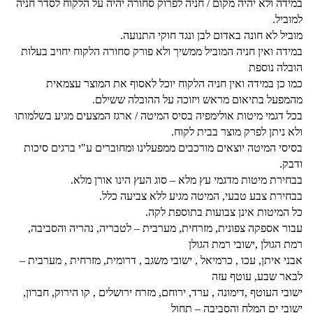
במידה ולא יהיה מקום / חניה לפרוק סחורה יהיה על הלקוח לסדר חניה
למוביל.
מוביל לא חונה באדום לבן ונגד חוקי התנועה.
במידה ואין חניה המוביל ממשיך ולא פורק סחורה הלקוח יחויב בעלות
הובלה נוספת
כמו כן במידה ואין חניה הלקוח יוכל לאסוף את המוצר עצמאית
מהמפעל בתיאום מראש ויזוכה על ההובלה ששילם.
בכל דגמי מיטות אולימפיה בסיס המיטה / ארגז המצעים מגיע בשלמותו
ולא ניתן לפרק מוצר בבית לקוח.
בסיסי המיטה יוצאים מורכבים ממפעלינו ומחוברים ע"י ברגים סיכות
ודבק.
בבחירת מיטות מדגמי עץ מלא – סוג העץ הינו אורן מלא.
בבחירת צבע טבעי, המיטה מגיע ללא צביעה כלל.
כל המיטות אינן צבועות בתוספת לקה.
עבור אספקה צפונית, מזרחית, מערבית – לטבריה, נהריה והסביבה,
רמת הגולן ,ישובי רמת הגולן
אבני איתן, עכו , כרמיאל , ישובי משגב , דרומית, מזרחית , מערבית –
לבאר שבע, עוטף עזה
ישובי העוטף ,דימונה , ערד, ירוחם, מזרח ירושלים , קו הירוק, חברון,
ישובי ים המלח והסביבה – תחול