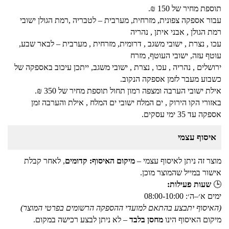
תוספת מחיר של 150 ₪.
עבור אספקה צפונית, מזרחית, מערבית – לטבריה ,רמת הגולן ישובי
רמת הגולן , אבני איתן , נהריה
עכו , נצרת , ישובי משגב , דרומית, מזרחית , מערבית – לבאר שבע,
עוטף עזה, ישובי העוטף, מזרח
ירושלים , נהריה , עכו , נצרת , ישובי משגב, ייתכן עיכוב באספקה של
כשבוע מעבר לזמן אספקה הנקוב.
אילת ישובי הערבה ומצפה רמון תחול תוספת מחיר של 350 ₪.
באזורי הקו הירוק , ים המלח ישובי ים המלח , אילת והערבה זמן
אספקה עד 35 ימי עסקים.
איסוף עצמי
מוצר זה ניתן לאיסוף עצמי –
מיקום האיסוף: קדומים
, לאחר קבלת
אישור במייל שהמוצר מוכן.
🕒
שעות פעילות:
ימים א׳–ה׳: 08:00-10:00
(האיסוף יתבצע בהתאם למועדי ההספקה הרשומים בפרטי המוצר)
מיקום האיסוף הינו
מחסן בלבד
– לא ניתן לבצע רכישה במקום.