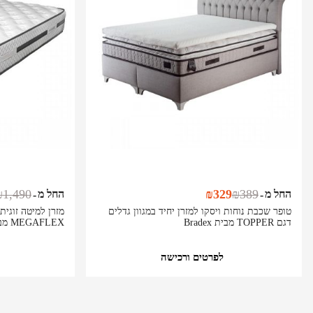
₪
1,490
₪
329
₪
389
החל מ
החל מ
-
-
טופר שכבת נוחות ויסקו למזרן יחיד במגוון גדלים
מזרן למיטה זוגית
דגם TOPPER מבית Bradex
MEGAFLEX מבית BRADEX
לפרטים ורכישה