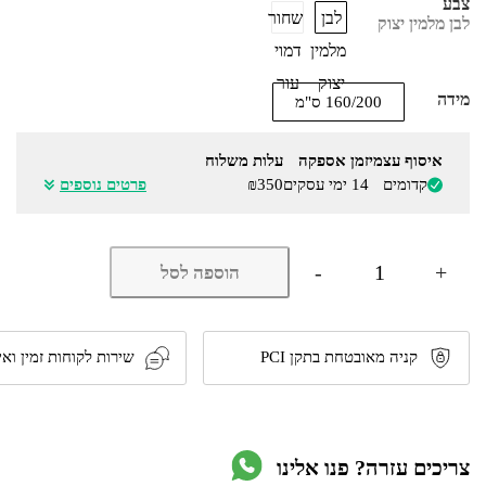
צבע
לבן
שחור
לבן מלמין יצוק
מלמין
דמוי
יצוק
עור
מידה
160/200 ס"מ
איסוף עצמי
זמן אספקה
עלות משלוח
קדומים
14 ימי עסקים
₪350
פרטים נוספים
כמות
-
+
הוספה לסל
של
מיטה
זוגית
מרופדת
בהפרדה
קניה מאובטחת בתקן PCI
שירות לקוחות זמין ואי
יהודית
דגם
6007
כולל
זוג
צריכים עזרה? פנו אלינו
מזרונים