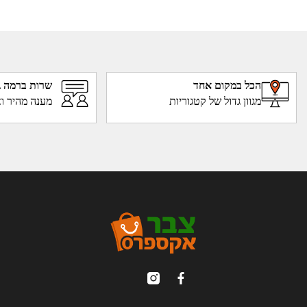
הכל במקום אחד
שרות ברמה ג
מגוון גדול של קטגוריות
מענה מהיר וא