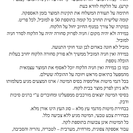
קרע). על הלקוח לוודא בעת
חתימה על תעודת המשלוח את תקינות המוצר בזמן האספקה.
קומה שלישית תחויב כל קומה בתוספת 50 ₪ למוביל, לכל פריט.
במקרה של צורך במנוף החיוב יחול על הלקוח.
במידה ולא יהיה מקום / חניה לפרוק סחורה יהיה על הלקוח לסדר חניה
למוביל.
מוביל לא חונה באדום לבן ונגד חוקי התנועה.
במידה ואין חניה המוביל ממשיך ולא פורק סחורה הלקוח יחויב בעלות
הובלה נוספת
כמו כן במידה ואין חניה הלקוח יוכל לאסוף את המוצר עצמאית
מהמפעל בתיאום מראש ויזוכה על ההובלה ששילם.
בכל דגמי מיטות אולימפיה בסיס המיטה / ארגז המצעים מגיע בשלמותו
ולא ניתן לפרק מוצר בבית לקוח.
בסיסי המיטה יוצאים מורכבים ממפעלינו ומחוברים ע"י ברגים סיכות
ודבק.
בבחירת מיטות מדגמי עץ מלא – סוג העץ הינו אורן מלא.
בבחירת צבע טבעי, המיטה מגיע ללא צביעה כלל.
כל המיטות אינן צבועות בתוספת לקה.
עבור אספקה צפונית, מזרחית, מערבית – לטבריה, נהריה והסביבה,