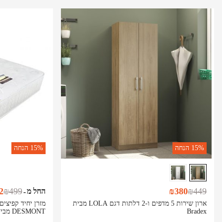
15%
הנחה
15%
הנחה
2
₪
499
₪
380
₪
449
החל מ
-
ארון שירות 5 מדפים ו-2 דלתות דגם LOLA מבית
מזרן יחיד קפיצים
Bradex
DESMONT מבית BRADEX