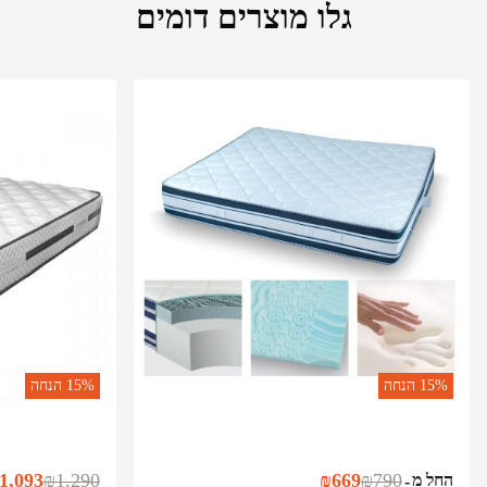
גלו מוצרים דומים
15%
הנחה
15%
הנחה
1,093
₪
1,290
₪
669
₪
790
החל מ
-