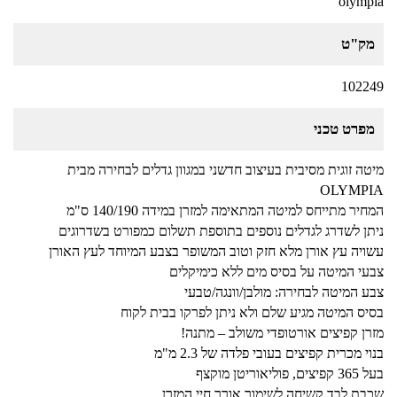
olympia
מק"ט
102249
מפרט טכני
מיטה זוגית מסיבית בעיצוב חדשני במגוון גדלים לבחירה מבית
OLYMPIA
המחיר מתייחס למיטה המתאימה למזרן במידה 140/190 ס"מ
ניתן לשדרג לגדלים נוספים בתוספת תשלום כמפורט בשדרוגים
עשויה עץ אורן מלא חזק וטוב המשופר בצבע המיוחד לעץ האורן
צבעי המיטה על בסיס מים ללא כימיקלים
צבע המיטה לבחירה: מולבן/וונגה/טבעי
בסיס המיטה מגיע שלם ולא ניתן לפרקו בבית לקוח
מזרן קפיצים אורטופדי משולב – מתנה!
בנוי מכרית קפיצים בעובי פלדה של 2.3 מ"מ
בעל 365 קפיצים, פוליאוריטן מוקצף
שכבת לבד קשיחה לשימור אורך חיי המזרן