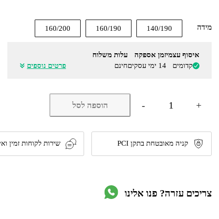
מידה
160/200
160/190
140/190
איסוף עצמי
זמן אספקה
עלות משלוח
קדומים
14 ימי עסקים
חינם
פרטים נוספים
כמות
-
+
הוספה לסל
של
מיטה
זוגית
מעץ
מלא
קניה מאובטחת בתקן PCI
שירות לקוחות זמין ואי
כולל
מזרן
דגם
5039
מבית
צריכים עזרה? פנו אלינו
OLYMPIA