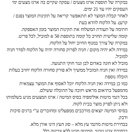
במקרה של תוספת ארגז מצעים / עסקה שקיים בה ארגז מצעים ימי
העסקים יהיו עד 21 ימים.
לאחר קבלת המוצר לא תתאפשר קריאה על תקינות המוצר (פגם /
קרע). על הלקוח לוודא בעת
חתימה על תעודת המשלוח את תקינות המוצר בזמן האספקה.
קומה שלישית תחויב כל קומה בתוספת 50 ₪ למוביל, לכל פריט.
במקרה של צורך במנוף החיוב יחול על הלקוח.
במידה ולא יהיה מקום / חניה לפרוק סחורה יהיה על הלקוח לסדר חניה
למוביל.
מוביל לא חונה באדום לבן ונגד חוקי התנועה.
במידה ואין חניה המוביל ממשיך ולא פורק סחורה הלקוח יחויב בעלות
הובלה נוספת
כמו כן במידה ואין חניה הלקוח יוכל לאסוף את המוצר עצמאית
מהמפעל בתיאום מראש ויזוכה על ההובלה ששילם.
בכל דגמי מיטות אולימפיה בסיס המיטה / ארגז המצעים מגיע בשלמותו
ולא ניתן לפרק מוצר בבית לקוח.
בסיסי המיטה יוצאים מורכבים ממפעלינו ומחוברים ע"י ברגים סיכות
ודבק.
בבחירת מיטות מדגמי עץ מלא – סוג העץ הינו אורן מלא.
בבחירת צבע טבעי, המיטה מגיע ללא צביעה כלל.