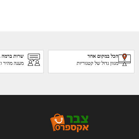
הכל במקום אחד
שרות ברמה ג
מגוון גדול של קטגוריות
מענה מהיר וא