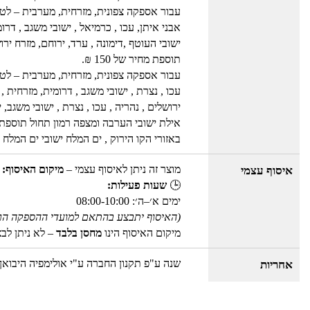
עבור אספקה צפונית, מזרחית, מערבית – לטבר
אבני איתן, עכו , כרמיאל , ישובי משגב , דר
ישובי העוטף ,דימונה , ערד, ירוחם, מזרח ירו
תוספת מחיר של 150 ₪.
עבור אספקה צפונית, מזרחית, מערבית – לטברי
עכו , נצרת , ישובי משגב , דרומית, מזרחית 
ירושלים , נהריה , עכו , נצרת , ישובי משג
אילת ישובי הערבה ומצפה רמון תחול תוספת מחיר
באזורי הקו הירוק , ים המלח ישובי ים המלח , אילת 
מוצר זה ניתן לאיסוף עצמי –
מיקום האיסוף: 
איסוף עצמי
🕒
שעות פעילות:
ימים א׳–ה׳: 08:00-10:00
(האיסוף יתבצע בהתאם למועדי ההספקה הר
מיקום האיסוף הינו
מחסן בלבד
– לא ניתן לב
שנה ע"פ תקנון החברה ע"י אולימפיה היבואן
אחריות