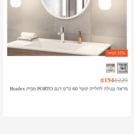
15%
הנחה
₪
194
₪
229
מראה עגולה לתלייה קוטר 60 ס”מ דגם PORTO מבית Bradex