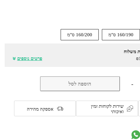
160/190 ס"מ
160/200 ס"מ
ת משלוח
₪
פרטים נוספים
כמות
-
הוספה לסל
של
מיטה
זוגית
מעץ
שירות לקוחות זמין
מלא
אספקה מהירה
ואיכותי
כולל
מזרן
דגם
5009
מבית