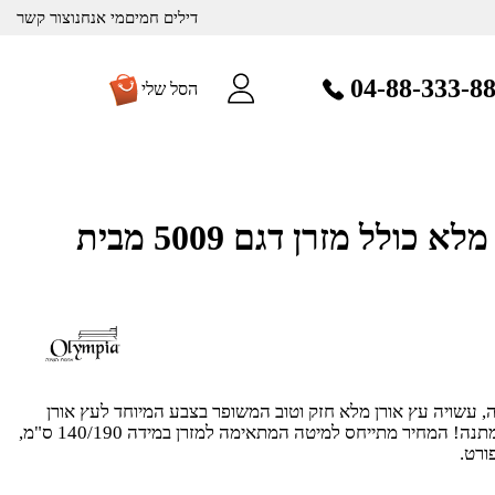
דילים חמים
מי אנחנו
צור קשר
04-88-333-8
הסל שלי
מיטה זוגית מעץ מלא כולל מזרן דגם 5009 מבית
רה, עשויה עץ אורן מלא חזק וטוב המשופר בצבע המיוחד לעץ אורן
חזק וטוב. כולל מזרן קפיצים – מתנה! המחיר מתייחס למיטה המתאימה למזרן במידה 140/190 ס"מ,
ורט.