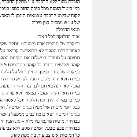
הובלת מוצר ללא הרכבה ע"י מתקין החברה, 
בגין ביטול הזמנה מכל סיבה החזר כספי בניכו
לקוח שביצע הרכבה עצמאית תינתן לו האפש
של 50 ₪ נוספים בגין פירוק.
תנאי ההובלה:
אזור החלוקה לכל הארץ.
במקרה של תוספת ארגז מצעים / עסקה שקיים בה א
לאחר קבלת המוצר לא תתאפשר קריאה על תקי
חתימה על תעודת המשלוח את תקינות המוצר
קומה שלישית תחויב כל קומה בתוספת 50 ₪ למוביל, לכל פריט.
במקרה של צורך במנוף החיוב יחול על הלקוח.
במידה ולא יהיה מקום / חניה לפרוק סחורה י
מוביל לא חונה באדום לבן ונגד חוקי התנועה.
במידה ואין חניה המוביל ממשיך ולא פורק סח
כמו כן במידה ואין חניה הלקוח יוכל לאסוף
בכל דגמי מיטות אולימפיה בסיס המיטה / ארג
בסיסי המיטה יוצאים מורכבים ממפעלינו ומחו
בבחירת מיטות מדגמי עץ מלא – סוג העץ הינו
בבחירת צבע טבעי, המיטה מגיע ללא צביעה 
כל המיטות אינן צבועות בתוספת לקה.