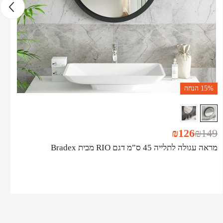
15%
הנחה
₪
126
₪
149
מראה עגולה לתלייה 45 ס”מ דגם RIO מבית Bradex