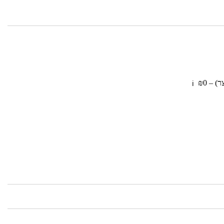
OLYMPIA
 – ₪0
ℹ️