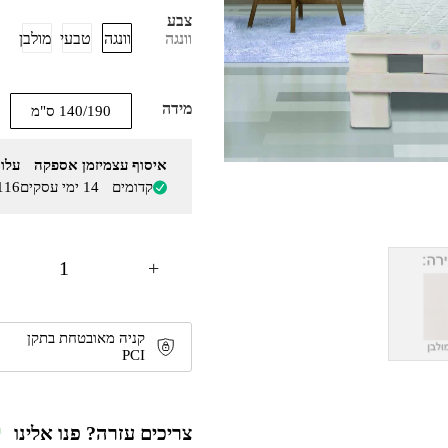
צבע
וונגה
טבעי
מולבן
וונגה
מידה
140/190 ס"מ
איסוף עצמי
זמן אספקה
עלו
קדומים
14 ימי עסקים
116
+
קניה מאובטחת בתקן
PCI
צריכים עזרה? פנו אלינו