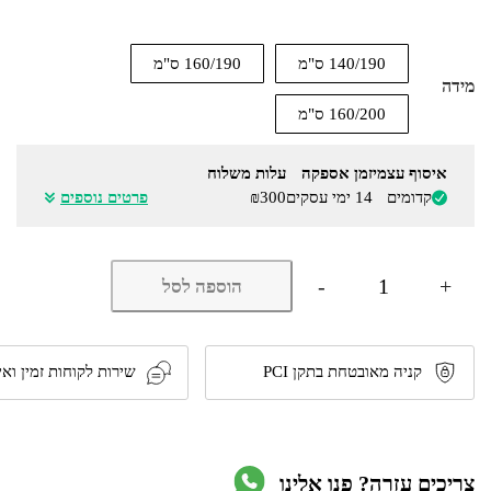
140/190 ס"מ
160/190 ס"מ
מידה
160/200 ס"מ
איסוף עצמי
זמן אספקה
עלות משלוח
קדומים
14 ימי עסקים
₪300
פרטים נוספים
כמות
-
+
הוספה לסל
של
מיטה
זוגית
מעץ
אורן
קניה מאובטחת בתקן PCI
שירות לקוחות זמין ואי
מלא
דגם
5019
מבית
OLYMPIA
צריכים עזרה? פנו אלינו