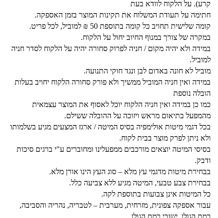
קרע). על הלקוח לוודא בעת
חתימה על תעודת המשלוח את תקינות המוצר בזמן האספקה.
קומה שלישית תחויב כל קומה בתוספת 50 ₪ למוביל, לכל פריט.
במקרה של צורך במנוף החיוב יחול על הלקוח.
במידה ולא יהיה מקום / חניה לפרוק סחורה יהיה על הלקוח לסדר חניה
למוביל.
מוביל לא חונה באדום לבן ונגד חוקי התנועה.
במידה ואין חניה המוביל ממשיך ולא פורק סחורה הלקוח יחויב בעלות
הובלה נוספת
כמו כן במידה ואין חניה הלקוח יוכל לאסוף את המוצר עצמאית
מהמפעל בתיאום מראש ויזוכה על ההובלה ששילם.
בכל דגמי מיטות אולימפיה בסיס המיטה / ארגז המצעים מגיע בשלמותו
ולא ניתן לפרק מוצר בבית לקוח.
בסיסי המיטה יוצאים מורכבים ממפעלינו ומחוברים ע"י ברגים סיכות
ודבק.
בבחירת מיטות מדגמי עץ מלא – סוג העץ הינו אורן מלא.
בבחירת צבע טבעי, המיטה מגיע ללא צביעה כלל.
כל המיטות אינן צבועות בתוספת לקה.
עבור אספקה צפונית, מזרחית, מערבית – לטבריה, נהריה והסביבה,
רמת הגולן ,ישובי רמת הגולן