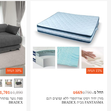
15%
הנחה
10%
הנחה
1,701
₪
1,890
₪
669
₪
790
החל מ
-
מזרן יחיד ויסקו אורתופדי ללא קפיצים דגם
FANTASMA מבית BRADEX
BRADEX