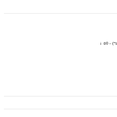
 – ₪0
ℹ️