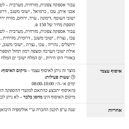
עבור אספקה צפונית, מזרחית, מערבית – לטבר
אבני איתן, עכו , כרמיאל , ישובי משגב , דר
ישובי העוטף ,דימונה , ערד, ירוחם, מזרח ירו
תוספת מחיר של 150 ₪.
עבור אספקה צפונית, מזרחית, מערבית – לטברי
עכו , נצרת , ישובי משגב , דרומית, מזרחית 
ירושלים , נהריה , עכו , נצרת , ישובי משג
אילת ישובי הערבה ומצפה רמון תחול תוספת מחיר
באזורי הקו הירוק , ים המלח ישובי ים המלח , אילת 
מוצר זה ניתן לאיסוף עצמי –
מיקום האיסוף: 
איסוף עצמי
🕒
שעות פעילות:
ימים א׳–ה׳: 08:00-10:00
(האיסוף יתבצע בהתאם למועדי ההספקה הר
מיקום האיסוף הינו
מחסן בלבד
– לא ניתן לב
שנה ע"פ תקנון החברה ע"י אולימפיה היבואן
אחריות