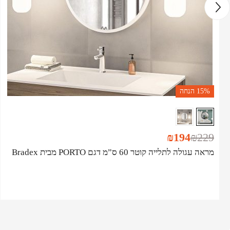
15%
הנחה
₪
194
₪
229
מראה עגולה לתלייה קוטר 60 ס”מ דגם PORTO מבית Bradex