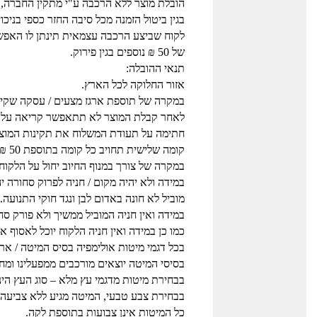
הובלת מוצר ללא הרכבה ע"י מתקין החברה, 
בגין ביטול הזמנה מכל סיבה החזר כספי בניכו
לקוח שביצע הרכבה עצמאית תינתן לו האפש
של 50 ₪ נוספים בגין פירוק.
תנאי ההובלה:
אזור החלוקה לכל הארץ.
במקרה של תוספת ארגז מצעים / עסקה שקיים בה א
לאחר קבלת המוצר לא תתאפשר קריאה על תקי
חתימה על תעודת המשלוח את תקינות המוצר
קומה שלישית תחויב כל קומה בתוספת 50 ₪ למוביל, לכל פריט.
במקרה של צורך במנוף החיוב יחול על הלקוח.
במידה ולא יהיה מקום / חניה לפרוק סחורה י
מוביל לא חונה באדום לבן ונגד חוקי התנועה.
במידה ואין חניה המוביל ממשיך ולא פורק סח
כמו כן במידה ואין חניה הלקוח יוכל לאסוף
בכל דגמי מיטות אולימפיה בסיס המיטה / ארג
בסיסי המיטה יוצאים מורכבים ממפעלינו ומחו
בבחירת מיטות מדגמי עץ מלא – סוג העץ הינו
בבחירת צבע טבעי, המיטה מגיע ללא צביעה 
כל המיטות אינן צבועות בתוספת לקה.