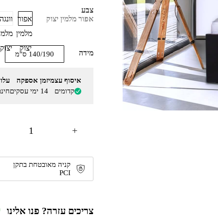
צבע
אפור
וונגה
אפור מלמין יצוק
מלמין
מלמי
יצוק
יצוק
מידה
140/190 ס"מ
איסוף עצמי
זמן אספקה
עלו
קדומים
14 ימי עסקים
חינ
+
קניה מאובטחת בתקן
PCI
צריכים עזרה? פנו אלינו