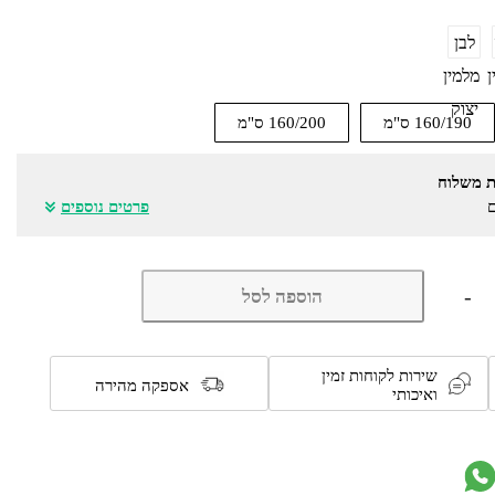
לבן
ן
מלמין
יצוק
160/190 ס"מ
160/200 ס"מ
ת משלוח
ם
פרטים נוספים
כמות
-
הוספה לסל
של
מיטה
זוגית
מעוצבת
שירות לקוחות זמין
כולל
אספקה מהירה
ואיכותי
מזרן
דגם
7010
מבית
olympia