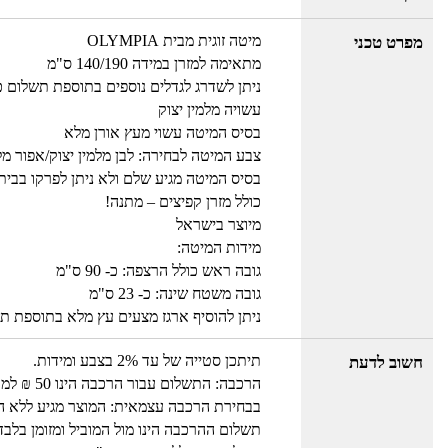
מיטה זוגית מבית OLYMPIA
מפרט טכני
מתאימה למזרן במידה 140/190 ס"מ
ניתן לשדרג לגדלים נוספים בתוספת תשלום 
עשויה מלמין יצוק
בסיס המיטה עשוי מעץ אורן מלא
צבע המיטה לבחירה: לבן מלמין יצוק/אפור מלמי
בסיס המיטה מגיע שלם ולא ניתן לפרקו בבית
כולל מזרן קפיצים – מתנה!
מיוצר בישראל
מידות המיטה:
גובה ראש כולל הרצפה: כ- 90 ס"מ
גובה משטח שינה: כ- 23 ס"מ
ניתן להוסיף ארגז מצעים עץ מלא בתוספת ת
תיתכן סטייה של עד 2% בצבע ומידות.
חשוב לדעת
הרכבה: התשלום עבור הרכבה הינו 50 ₪ למוביל בבית עבור כל מוצר.
בבחירת הרכבה עצמאית: המוצר מגיע ללא הור
תשלום ההרכבה הינו מול המוביל ומזומן בלבד