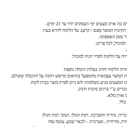
רגז מצעים ימי העסקים יהיו עד 21 ימים.
נות המוצר (פגם / קרע). על הלקוח לוודא בעת
 בזמן האספקה.
היה על הלקוח לסדר חניה למוביל.
ורה הלקוח יחויב בעלות הובלה נוספת
 את המוצר עצמאית מהמפעל בתיאום מראש ויזוכה על ההובלה ששילם.
ז המצעים מגיע בשלמותו ולא ניתן לפרק מוצר בבית לקוח.
ברים ע"י ברגים סיכות ודבק.
 אורן מלא.
כלל.
יה, נהריה והסביבה, רמת הגולן ,ישובי רמת הגולן
ומית, מזרחית , מערבית – לבאר שבע, עוטף עזה