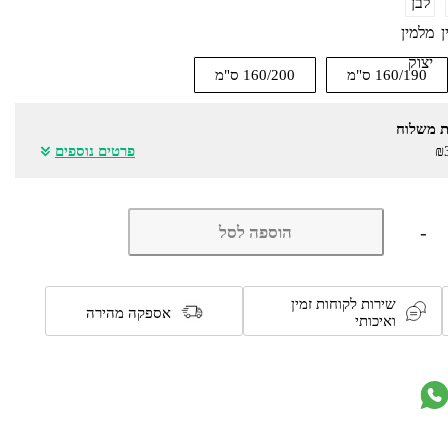
לבן
ן
מלמין
יצוק
160/190 ס"מ
160/200 ס"מ
ת משלוח
₪
פרטים נוספים
כמות
-
הוספה לסל
של
מיטה
זוגית
מעוצבת
שירות לקוחות זמין
דגם
אספקה מהירה
ואיכותי
7021
מבית
olympia