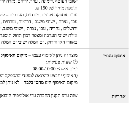
ישובי העוטף ,דימונה , ערד, ירוחם, מזרח ירו
תוספת מחיר של 150 ₪.
עבור אספקה צפונית, מזרחית, מערבית – לטברי
עכו , נצרת , ישובי משגב , דרומית, מזרחית 
ירושלים , נהריה , עכו , נצרת , ישובי משג
אילת ישובי הערבה ומצפה רמון תחול תוספת מחיר
באזורי הקו הירוק , ים המלח ישובי ים המלח , אילת 
מוצר זה ניתן לאיסוף עצמי –
מיקום האיסוף: 
איסוף עצמי
🕒
שעות פעילות:
ימים א׳–ה׳: 08:00-10:00
(האיסוף יתבצע בהתאם למועדי ההספקה הר
מיקום האיסוף הינו
מחסן בלבד
– לא ניתן לב
שנה ע"פ תקנון החברה ע"י אולימפיה היבואן
אחריות