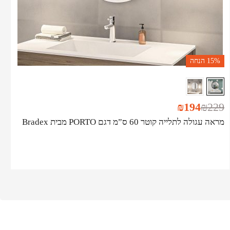
15%
הנחה
₪
194
₪
229
מראה עגולה לתלייה קוטר 60 ס”מ דגם PORTO מבית Bradex