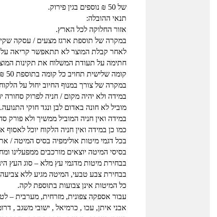
של 50 ₪ נוספים בגין פירוק.
תנאי ההובלה:
אזור החלוקה לכל הארץ.
במקרה של תוספת ארגז מצעים / עסקה שקיים בה א
לאחר קבלת המוצר לא תתאפשר קריאה על תקי
חתימה על תעודת המשלוח את תקינות המוצר
קומה שלישית תחויב כל קומה בתוספת 50 ₪ למוביל, לכל פריט.
במקרה של צורך במנוף החיוב יחול על הלקוח.
במידה ולא יהיה מקום / חניה לפרוק סחורה י
מוביל לא חונה באדום לבן ונגד חוקי התנועה.
במידה ואין חניה המוביל ממשיך ולא פורק סח
כמו כן במידה ואין חניה הלקוח יוכל לאסוף
בכל דגמי מיטות אולימפיה בסיס המיטה / ארג
בסיסי המיטה יוצאים מורכבים ממפעלינו ומחו
בבחירת מיטות מדגמי עץ מלא – סוג העץ הינו
בבחירת צבע טבעי, המיטה מגיע ללא צביעה 
כל המיטות אינן צבועות בתוספת לקה.
עבור אספקה צפונית, מזרחית, מערבית – לטבר
אבני איתן, עכו , כרמיאל , ישובי משגב , דר