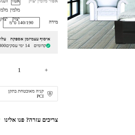
אפור
וונגה
אפור מלמין יצוק
מלמין
מלמי
יצוק
יצוק
מידה
140/190 ס"מ
איסוף עצמי
זמן אספקה
עלו
קדומים
14 ימי עסקים
300
+
קניה מאובטחת בתקן
PCI
צריכים עזרה? פנו אלינו