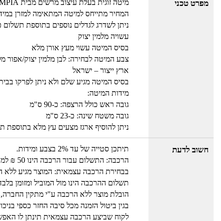
מיטה זוגית בעלת עיצוב מרשים מבית OLYMPIA
מפרט טכני
המחיר מתייחס למיטה המתאימה למזרן במידה 140/190 ס
ניתן לשדרג לגדלים נוספים בתוספת תשלום 
עשויה מלמין יצוק
בסיס המיטה עשוי מעץ אורן מלא
צבע המיטה לבחירה: לבן מלמין יצוק/אפור מלמי
ארץ ייצור – ישראל
בסיס המיטה מגיע שלם ולא ניתן לפרקו בבית
מידות המיטה:
גובה ראש כולל הרצפה: כ-90 ס"מ
גובה משטח שינה: כ-23 ס"מ
ניתן להוסיף ארגז מצעים עץ מלא בתוספת ת
תיתכן סטייה של עד 2% בצבע ומידות.
חשוב לדעת
הרכבה: התשלום עבור הרכבה הינו 50 ₪ למוביל בבית עבור כל מוצר.
בבחירת הרכבה עצמאית: המוצר מגיע ללא הור
תשלום ההרכבה הינו מול המוביל ומזומן בלבד
הובלת מוצר ללא הרכבה ע"י מתקין החברה, 
בגין ביטול הזמנה מכל סיבה החזר כספי בניכו
לקוח שביצע הרכבה עצמאית תינתן לו האפש