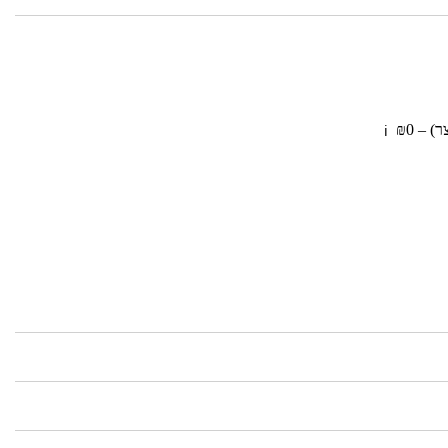
 – ₪0
ℹ️