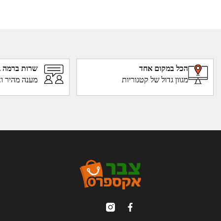
הכל במקום אחד
שרות ברמה ג
מגוון גדול של קטגוריות
מענה מהיר וא