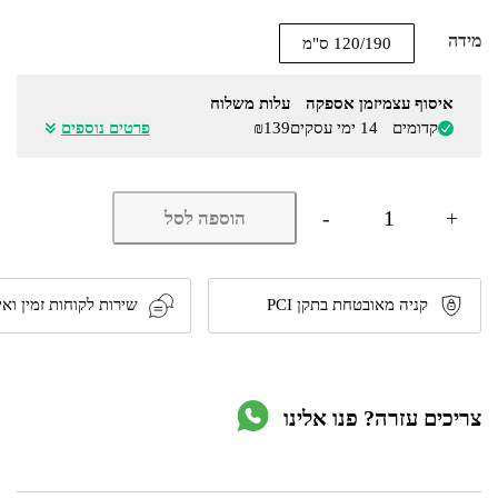
מידה
120/190 ס"מ
איסוף עצמי
זמן אספקה
עלות משלוח
קדומים
14 ימי עסקים
₪139
פרטים נוספים
כמות
-
+
הוספה לסל
של
מיטה
ברוחב
וחצי
מעץ
קניה מאובטחת בתקן PCI
שירות לקוחות זמין ואי
מלא
כולל
מזרן
דגם
5012
צריכים עזרה? פנו אלינו
מבית
OLYMPIA