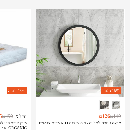
15%
הנחה
15%
הנחה
5
₪
490
₪
126
₪
149
החל מ
-
מראה עגולה לתלייה 45 ס”מ דגם RIO מבית Bradex
ORGANIC מבית BRADEX