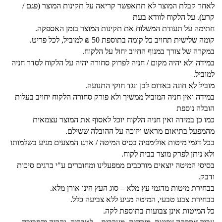
לאחר קבלת המוצר לא תתאפשר קריאה על תקינות המוצר (פגם /
קרע). על הלקוח לוודא בעת
חתימה על תעודת המשלוח את תקינות המוצר בזמן האספקה.
קומה שלישית תחויב כל קומה בתוספת 50 ₪ למוביל, לכל פריט.
במקרה של צורך במנוף החיוב יחול על הלקוח.
במידה ולא יהיה מקום / חניה לפרוק סחורה יהיה על הלקוח לסדר חניה
למוביל.
מוביל לא חונה באדום לבן ונגד חוקי התנועה.
במידה ואין חניה המוביל ממשיך ולא פורק סחורה הלקוח יחויב בעלות
הובלה נוספת
כמו כן במידה ואין חניה הלקוח יוכל לאסוף את המוצר עצמאית
מהמפעל בתיאום מראש ויזוכה על ההובלה ששילם.
בכל דגמי מיטות אולימפיה בסיס המיטה / ארגז המצעים מגיע בשלמותו
ולא ניתן לפרק מוצר בבית לקוח.
בסיסי המיטה יוצאים מורכבים ממפעלינו ומחוברים ע"י ברגים סיכות
ודבק.
בבחירת מיטות מדגמי עץ מלא – סוג העץ הינו אורן מלא.
בבחירת צבע טבעי, המיטה מגיע ללא צביעה כלל.
כל המיטות אינן צבועות בתוספת לקה.