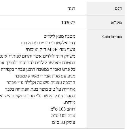
דגם
רננה
מק"ט
103077
מטבח מעץ לילדים
מפרט טכני
דגם אלקטרוני כיריים עם אורות
עשוי מעץ MDF חזק ואיכותי
משחק חיוני לילדים אשר יתרום לפיתוח אינטל
המטבח מאפשר לילדים להתנסות ולהפוך את ע
כל פרט ואביזר במטבח תוכנן ונבחר בקפידה 
מגיע עם מגוון אביזרי משחק למטבח
הרכבה עצמית פשוטה וקלילה ע"י מבוגר
אחריות על טיב מוצר בעת הפתיחה בלבד
המוצר נבדק ואושר ע"י מכון התקנים הישראל
מידות:
רוחב 103 ס"מ
גובה 102 ס"מ
עומק 33 ס"מ