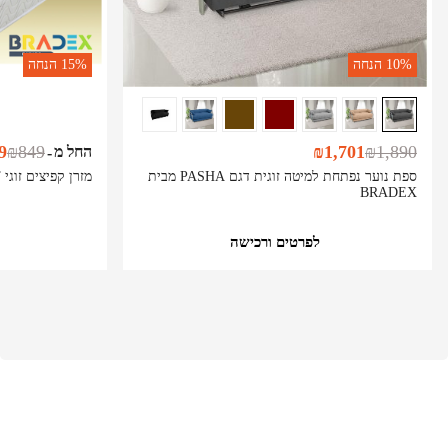
10%
הנחה
15%
הנחה
9
₪
849
₪
1,701
₪
1,890
החל מ
-
ספת נוער נפתחת למיטה זוגית דגם PASHA מבית
מזרן קפיצים זוגי DESMONT מבית BRADEX
BRADEX
לפרטים ורכישה