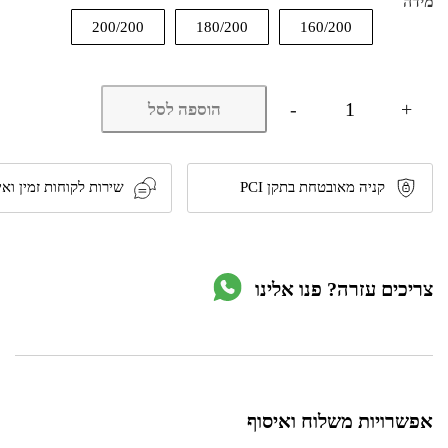
מידה
200/200
180/200
160/200
כמות
-
+
הוספה לסל
של
מזרן
זוגי
ללא
קפיצים
קניה מאובטחת בתקן PCI
שירות לקוחות זמין ואי
במגוון
מידות
דגם
medical
rest
צריכים עזרה? פנו אלינו
מבית
Deluxe
אפשרויות משלוח ואיסוף