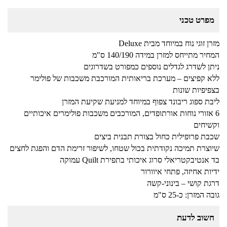
מפרט טכני
מזרן זוגי נוח במיוחד מבית Deluxe
המחיר מתייחס למזרן במידה 140/190 ס"מ
ניתן לשדרג לגדלים נוספים כמפורט בשדרוגים
ללא קפיצים – מערכת בריאותית המורכבת משכבות של פולימר
בצפיפיות שונות
ליבת ספוג ריבונד צפוף במיוחד למניעת שקיעת המזרן
6 אזורי נוחות אורתופדים, המורכבים משכבות פולימרים איכותיים
וקשיחים
שכבת פרופילית כחול בצורת תבנית ביצים
שיוצרת תמיכה נקודתית בכול שטחו, לשיפור זרימת הדם והפגת לחצים
בד אנטיבקטריאלי סרוג איכותי בתפירת Quilt עמוקה
ידיות אחיזה, פתחי איוורור
​דרגת קושי – בינוני-קשה
גובה המזרן: כ-25 ס"מ
חשוב לדעת