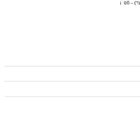
 – ₪0
ℹ️