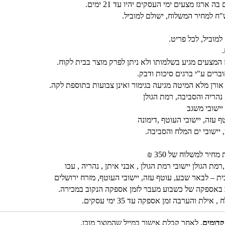
גז מצעים ימי העסקים יהיו עד 21 ימים.
 המצעים מגיע בשלמותו ולא ניתן לפרק מוצר בבית לקוח.
ברים ע"י ברגים סיכות ודבק.
אורן מלא המיטה מגיעה בגימור ואינן צבועות בתוספת לקה.
נהריה והסביבה, רמת הגולן
 יישובי משגב
 עזה, יישובי העוטף ,דימונה
, יישובי ים המלח והסביבה.
יר למשלוח של 350 ₪
ת הגולן יישובי רמת הגולן , אבני איתן , נהריה , עכו
בית – לבאר שבע, עוטף עזה, יישובי העוטף, מזרח ירושלים
כוב באספקה של כשבוע מעבר לזמן אספקה הנקוב במכירה.
ת והערבה זמן אספקה עד 35 ימי עסקים.
קדומים
, לאחר קבלת אישור במייל שהמוצר מוכן.