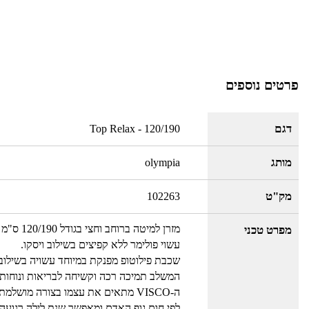
פרטים נוספים
דגם
Top Relax - 120/190
מותג
olympia
מק"ט
102263
מזרן למיטה ברוחב וחצי בגודל 120/190 ס"מ מבית OLYMPIA
מפרט טכני
עשוי פולימר ללא קפיצים בשילוב ויסקו.
שכבת פילוטופ מפנקת במיוחד עשויה בשילוב חומר ה-VISCO ג'ל 
המשלב תמיכה רכה וקשיחה לבריאות ונוחות 
ה-VISCO מתאים את עצמו בצורה מושלמת למבנה הגוף
לפי חום גוף האדם ומאפשר שנת לילה רגועה 