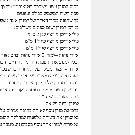
בסיס המזרן עשוי משכבת פוליאוריטן מוקצף כחול 15 ס"
ספוג קשיח המשמש כבולם זעזועים
כך שתזוזה בצידו האחד של המזרן אינה משפ
במרכז המזרן ישנם ספוגים משולבים:
פוליאוריטן מוקצף לבן 2 ס"מ
פוליאוריטן מוקצף כחול 4 ס"מ
פוליאוריטן מוקצף סגול 4 ס"מ
אזורי נוחות –למזרן 5 אזורי נוחות ובהם אזור נוחות לכתפיים היודע לספוג את לחץ הכתפיים בצורה מושלמת
ובכל למנוע את תופעת הירדמות הידיים והכת
אוורור– המזרן מכיל תעלות אוורור כך שבכל 
ישנה סירקולציה תמידית של אוויר לשינה הגיי
בד- בד תחתון של המזרן הינו בד ג'קארד.
בד עליון עשוי מפיקה בתוספת נקבוביות אוויר 
גובה המזרן כ- 32 ס"מ.
למזרן ידיות נשיאה.
ברכישת מזרן נוסף לאותה כתובת מגורים עלות משלוח הינה 
נא לציין זאת בשיחה טלפונית למחלקת ההז
אפשרות למזרן אחד נוסף בסכום זה, מעבר 