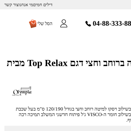
דילים חמים
מי אנחנו
צור קשר
04-88-333-8
הסל שלי
מזרן ויסקו למיטה ברוחב וחצי דגם Top Relax מבית
מזרן עשוי פולימר ללא קפיצים בשילוב ויסקו למיטה רוחב וחצי בגודל 120/190 ס"מ בעל שכבת
פילוטופ מפנקת במיוחד עשויה בשילוב חומר ה-VISCO ג'ל פיתוח חדשני המשלב תמיכה רכה
ף.