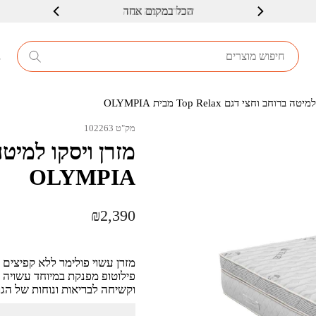
שרות ברמה גבוה
8
רוחב וחצי דגם Top Relax מבית OLYMPIA
מק"ט 102263
OLYMPIA
₪
2,390
וקשיחה לבריאות ונוחות של הגו