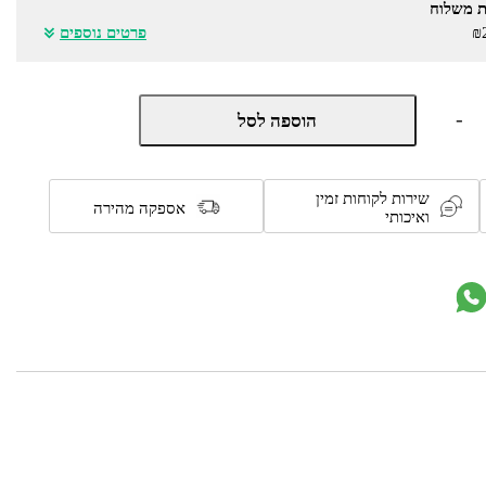
ת משלוח
₪
פרטים נוספים
כמות
-
הוספה לסל
של
מזרן
ויסקו
למיטה
שירות לקוחות זמין
ברוחב
אספקה מהירה
ואיכותי
וחצי
דגם
Top
Relax
מבית
OLYMPIA