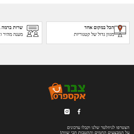
הכל במקום אחד
שרות ברמה ג
מגוון גדול של קטגוריות
מענה מהיר וא
הצטרפו לניוזלטר שלנו וקבלו עדכונים
על המבצעים החמים וההטבות הכי שוות!