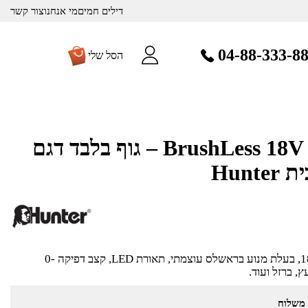
דילים חמים
מי אנחנו
צור קשר
04-88-333-8
הסל שלי
מברגת אימפקט BrushLess 18V – גוף בלבד דגם
מברגת אימפקט (גוף בלבד) 18V, בעלת מנוע בראשלס עוצמתי, תאורת LED, קצב דפיקה 0-
 משלוח