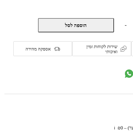
כמות
-
הוספה לסל
של
מברגת
אימפקט
BrushLess
שירות לקוחות זמין
18V
אספקה מהירה
ואיכותי
-
גוף
בלבד
דגם
100312-
010
מבית
Hunter
 – ₪0
ℹ️