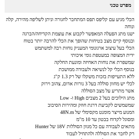
מפרט טכני
הכלי מגיע עם קליפס תפס המתחבר לחגורה וניתן לשליפה מהירה, קלה
ונוחה
ישנו מתג הפעלה המאפשר לקבוע את עוצמת הקדיחה/הברגה
ובנוסף קיים מצב בטיחות שהופך את הכלי להרבה יותר בטוח
הכלי בעל עיצוב ארגונומי המעניק נוחות רבה למשתמש
ידית המצופה במעטפת גומי איכותי
שמשפרת את נוחות האחיזה ומונעת החלקה
בנוסף הכלי קל לנשיאה ולעבודה ממושכת
ללא התעייפות בזכות משקלו של רק 1.3 ק"ג
לכלי יש מחוון סוללה בעל 3 נורות אדום, צהוב וירוק
אשר מתריע על מצב הסוללה
מתג הילוכים בעל 2 מצבים High ו- Low
שמשמשים לקביעת דרגת חוזק ומהירות הסיבוב
המנוע מייצר מומנט מקסימלי של 48N.m
ומסוגל לקדוח בבטון עד 10 מ"מ
מתאים לעבודה עם כל מגוון הסוללות 18V של Hunter
רק לחבר את הסוללה ולהתחיל לעבוד