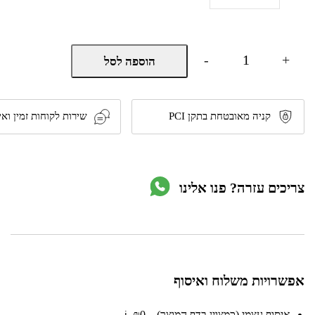
כמות
-
+
הוספה לסל
של
מברגה
רוטטת/קודחת
18V
-
קניה מאובטחת בתקן PCI
שירות לקוחות זמין ואי
גוף
בלבד
דגם
100311-
006
צריכים עזרה? פנו אלינו
מבית
Hunter
אפשרויות משלוח ואיסוף
איסוף עצמי (כמצוין בדף המוצר) – ₪0