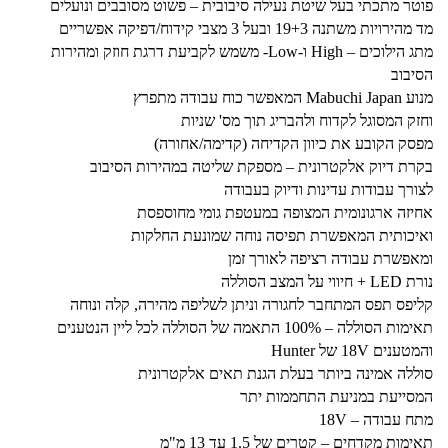
פוטר מתכתי בעל שיטת נעילה סיבובית – פשוט מסובבים ונועלים
מד מהירויות משתנה 19+3 ובעל 3 מצבי קידוח/דפיקה אפשריים
מתג הילוכים – High ו-Low- משמש לקביעת דרגת חוזק ומהירות
הסיבוב
מנוע Mabuchi Japan המאפשר כוח עבודה מתפרץ
וחזק המסוגל לקדוח ולהבריג תוך מס' שניות
מפסק הקובע את כיוון הקדיחה (קדימה/אחורה)
בקרת דיוק אלקטרונית – מספקת שליטה במהירות הסיבוב
לצורך עבודות עדינות ודיוק בעבודה
אחיזה ארגונומית המצופה במעטפת גומי מחוספסת
ואיכותית המאפשרת תפיסה נוחה שמונעת החלקות
ומאפשרת עבודה רציפה לאורך זמן
נורת LED + חיווי על המצב הסוללה
קליפס תפס המתחבר לחגורה וניתן לשליפה מהירה, קלה ונוחה
תאימות הסוללה – 100% התאמה של הסוללה לכל ליין הנטענים
והמטענים 18V של Hunter
סוללה אמינה ביותר בעלת הגנת תאים אלקטרונית
המסייעת במניעת התחממות יתר
מתח עבודה – 18V
תאימות מקדחים – קטרים של 1.5 עד 13 מ"מ