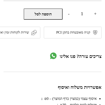
כמות
-
+
הוספה לסל
של
כספת
דיגיטלית
במידות
230*170*170
קניה מאובטחת בתקן PCI
שירות לקוחות זמין ואי
ס"מ
דגם
TOSA17ET
מבית
GPT
צריכים עזרה? פנו אלינו
אפשרויות משלוח ואיסוף
איסוף עצמי (כמצוין בדף המוצר) – ₪0
ℹ️
משלוח לבית הלקוח – ₪39