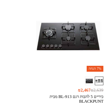
7%
הנחה
₪
2,467
₪
2,639
כיריים 5 להבות דגם BL-913 מבית
BLACKPUNT