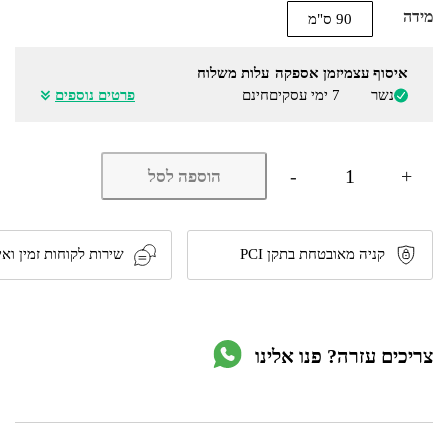
מידה
90 ס"מ
איסוף עצמי
זמן אספקה
עלות משלוח
נשר
7 ימי עסקים
חינם
פרטים נוספים
כמות
-
+
הוספה לסל
של
כיריים
5
להבות
דגם
קניה מאובטחת בתקן PCI
שירות לקוחות זמין ואי
BL-
913
מבית
BLACKPUNT
צריכים עזרה? פנו אלינו