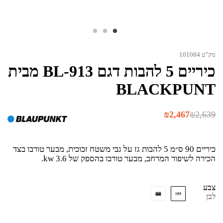
מק"ט 101084
כיריים 5 להבות דגם BL-913 מבית
BLACKPUNT
המחיר
המחיר
₪
2,467
₪
2,639
הנוכחי
המקורי
היה:
הוא:
₪2,639.
₪2,467.
כיריים 90 ס״מ 5 להבות גז על גבי משטח זכוכית, מבער טורבו בצד
הכירה לשיפור המרחב, מבער טורבו בהספק של kw 3.6.
צבע
לבן