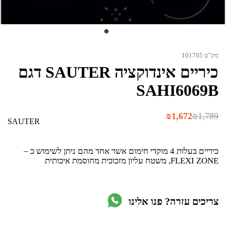
מק"ט 101705
כיריים אינדוקציה SAUTER דגם
SAHI6069B
המחיר
המחיר
₪
1,672
₪
1,789
SAUTER
הנוכחי
המקורי
היה:
הוא:
₪1,789.
₪1,672.
כיריים בעלות 4 מוקדי חימום אשר אחד מהם ניתן לשימוש כ –
FLEXI ZONE, משטח עליון מזכוכית מחוסמת איכותית
צריכים עזרה? פנו אלינו