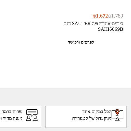
₪
1,672
₪
1,789
כיריים אינדוקציה SAUTER דגם
SAHI6069B
לפרטים ורכישה
הכל במקום אחד
שרות ברמה ג
מגוון גדול של קטגוריות
מענה מהיר וא