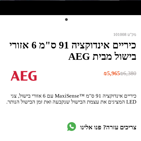
מק"ט 101008
כיריים אינדוקציה 91 ס"מ 6 אזורי
בישול מבית AEG
המחיר
המחיר
₪
5,965
₪
6,380
הנוכחי
המקורי
היה:
הוא:
₪6,380.
₪5,965.
כיריים אינדוקציה 91 ס"מ ™MaxiSense עם 6 אזורי בישול, צגי
LED המציגים את עצמת הבישול שנקבעה ואת זמן הבישול הנותר.
צריכים עזרה? פנו אלינו