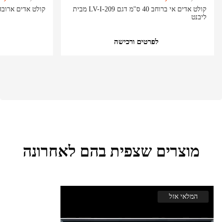
קולט אדים אי ברוחב 40 ס"מ דגם LV-I-209 מבית
קולט אדים ארובה 60 ס"מ LV-G-285 מבית Vent
ליבנט
לפרטים ורכישה
מוצרים שצפית בהם לאחרונה
המלאי אזל