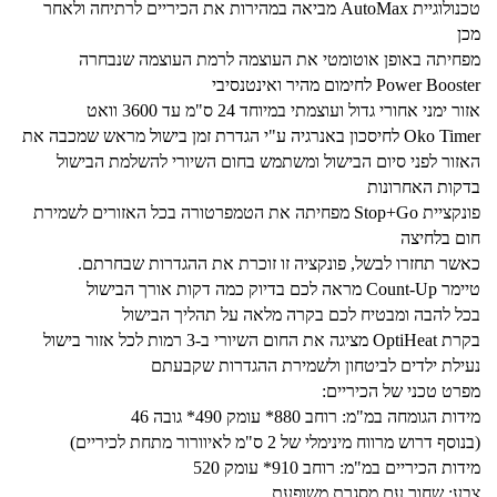
טכנולוגיית AutoMax מביאה במהירות את הכיריים לרתיחה ולאחר
מכן
מפחיתה באופן אוטומטי את העוצמה לרמת העוצמה שנבחרה
Power Booster לחימום מהיר ואינטנסיבי
אזור ימני אחורי גדול ועוצמתי במיוחד 24 ס"מ עד 3600 וואט
Oko Timer לחיסכון באנרגיה ע"י הגדרת זמן בישול מראש שמכבה את
האזור לפני סיום הבישול ומשתמש בחום השיורי להשלמת הבישול
בדקות האחרונות
פונקציית Stop+Go מפחיתה את הטמפרטורה בכל האזורים לשמירת
חום בלחיצה
כאשר תחזרו לבשל, פונקציה זו זוכרת את ההגדרות שבחרתם.
טיימר Count-Up מראה לכם בדיוק כמה דקות אורך הבישול
בכל להבה ומבטיח לכם בקרה מלאה על תהליך הבישול
בקרת OptiHeat מציגה את החום השיורי ב-3 רמות לכל אזור בישול
נעילת ילדים לביטחון ולשמירת ההגדרות שקבעתם
מפרט טכני של הכיריים:
מידות הגומחה במ"מ: רוחב 880* עומק 490* גובה 46
(בנוסף דרוש מרווח מינימלי של 2 ס"מ לאיוורור מתחת לכיריים)
מידות הכיריים במ"מ: רוחב 910* עומק 520
צבע: שחור עם מסגרת משופעת.