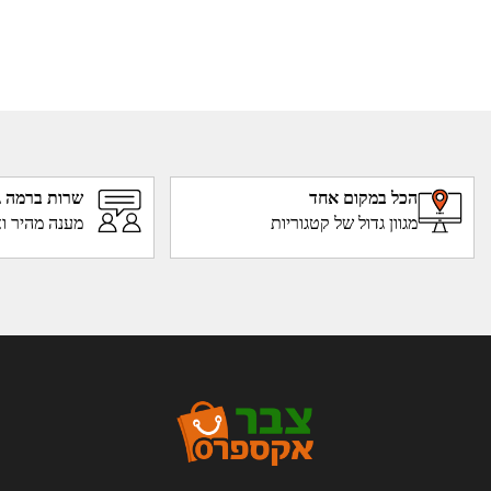
הכל במקום אחד
שרות ברמה ג
מגוון גדול של קטגוריות
מענה מהיר וא