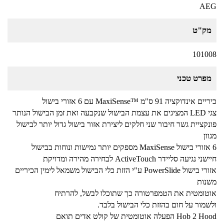
AEG
מק"ט
101008
מפרט טכני
כיריים אינדוקציה 91 ס"מ ™MaxiSense עם 6 אזורי בישול
צגי LED המציגים את עצמת הבישול שנקבעה ואת זמן הבישול הנותר
פונקציית גשר חיבור שני חלקים ליצירת אזור בישול גדול יותר לבישול
מגוון
6 אזורי בישול MaxiSense מספקים יותר גמישות ונוחות בבישול
חיישני נגיעה סליידר ActiveTouch לבחירה מהירה ומדויקת
אזורי בישול PowerSlide ע"י הזזת כלי הבישול משמאל לימין הכיריים
משנות
אוטומטית את הטמפרטורה כך שתוכלו לבשל, להרתיח
ולשמור על חום בהזזת כלי הבישול בלבד.
Hob 2 Hood הפעלה אוטומטית של קולט אדים תואם