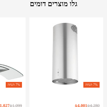
גלו מוצרים דומים
7%
הנחה
7%
הנחה
1,027
₪
1,099
₪
4,001
₪
4,280