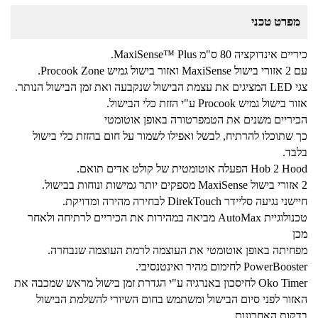
מפרט טכני
כיריים אינדוקציה 80 ס"מ MaxiSense™ Plus.
עם 2 אזורי בישול MaxiSense ואזור בישול גמיש Procook Zone.
צגי LED המציגים את עצמת הבישול שנקבעה ואת זמן הבישול הנותר.
אזור בישול גמיש Procook ע"י הזזת כלי הבישול.
הכיריים משנים את הטמפרטורה באופן אוטומטי
כך שתוכלו להרתיח, לבשל ואפילו לשמור על חום בהזזת כלי בישול
בלבד.
Hob 2 Hood הפעלה אוטומטית של קולט אדים תואם.
2 אזורי בישול MaxiSense מספקים יותר גמישות ונוחות בבישול.
חיישני נגיעה סליידר DirekTouch לבחירה מהירה ומדויקת.
טכנולוגיית AutoMax מביאה במהירות את הכיריים לרתיחה ולאחר
מכן
מפחיתה באופן אוטומטי את העוצמה לרמת העוצמה שנבחרה.
PowerBooster לחימום מהיר ואינטנסיבי.
Oko Timer לחיסכון באנרגיה ע"י הגדרת זמן בישול מראש שמכבה את
האזור לפני סיום הבישול ומשתמש בחום השיורי להשלמת הבישול
בדקות האחרונות.