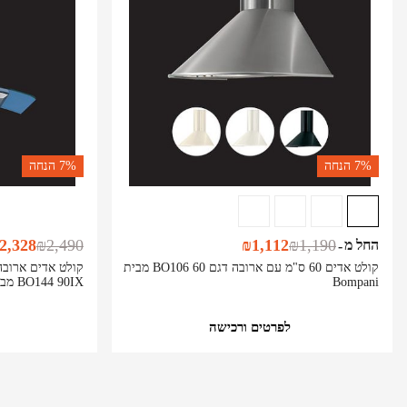
7%
הנחה
7%
הנחה
2,328
₪
2,490
₪
1,112
₪
1,190
החל מ
-
קולט אדים 60 ס"מ עם ארובה דגם BO106 60 מבית
Bompani
BO144 90IX מבית Bompani
לפרטים ורכישה