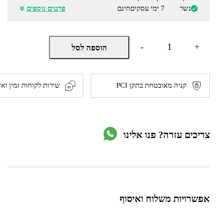
נשר
7 ימי עסקים
חינם
פרטים נוספים
כמות
-
+
הוספה לסל
של
כיריים
אינדוקציה
80
ס"מ
קניה מאובטחת בתקן PCI
שירות לקוחות זמין ואי
3
אזורי
בישול
דגם
IKE84471FB
צריכים עזרה? פנו אלינו
מבית
AEG
אפשרויות משלוח ואיסוף