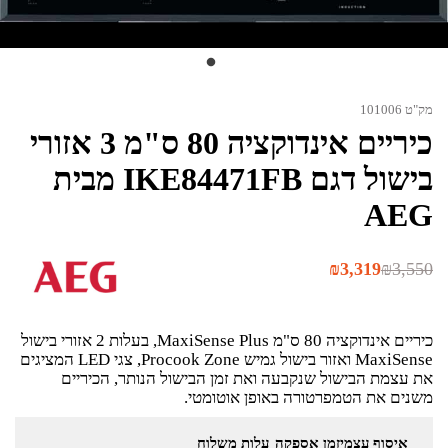
מק"ט 101006
כיריים אינדוקציה 80 ס"מ 3 אזורי
בישול דגם IKE84471FB מבית
AEG
המחיר
המחיר
₪
3,319
₪
3,550
הנוכחי
המקורי
היה:
הוא:
₪3,550.
₪3,319.
כיריים אינדוקציה 80 ס"מ MaxiSense Plus, בעלות 2 אזורי בישול
MaxiSense ואזור בישול גמיש Procook Zone, צגי LED המציגים
את עצמת הבישול שנקבעה ואת זמן הבישול הנותר, הכיריים
משנים את הטמפרטורה באופן אוטומטי.
איסוף עצמי
זמן אספקה
עלות משלוח