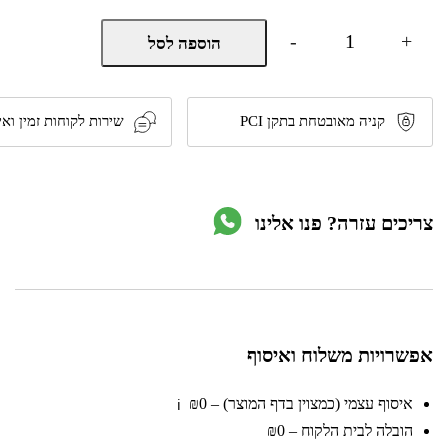
כמות
-
+
הוספה לסל
של
כיריים
אינדוקציה
80
ס"מ
קניה מאובטחת בתקן PCI
שירות לקוחות זמין ואי
דגם
IS846BG
מבית
Gorenje
צריכים עזרה? פנו אלינו
אפשרויות משלוח ואיסוף
איסוף עצמי (כמצוין בדף המוצר) – ₪0
ℹ️
הובלה לבית הלקוח – ₪0