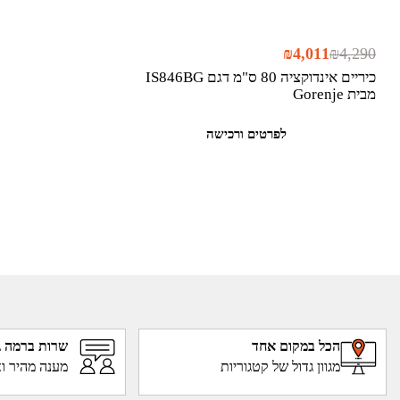
₪
4,011
₪
4,290
כיריים אינדוקציה 80 ס"מ דגם IS846BG
מבית Gorenje
לפרטים ורכישה
הכל במקום אחד
שרות ברמה ג
מגוון גדול של קטגוריות
מענה מהיר וא