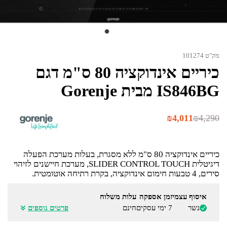
מק"ט 101274
כיריים אינדוקציה 80 ס"מ דגם
IS846BG מבית Gorenje
המחיר
המחיר
₪
4,011
₪
4,290
הנוכחי
המקורי
היה:
הוא:
₪4,290.
₪4,011.
כיריים אינדוקציה 80 ס"מ ללא מסגרת, בעלות מערכת הפעלה
דיגיטלית SLIDER CONTROL TOUCH, מערכת חיישנים לזיהוי
סירים, 4 טבעות חימום אינדוקציה, בקרת רתיחה אוטומטית.
איסוף עצמי
זמן אספקה
עלות משלוח
נשר
7 ימי עסקים
חינם
פרטים נוספים