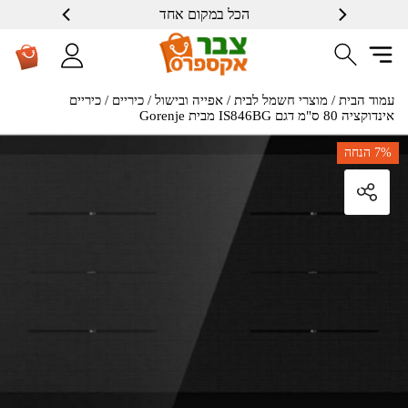
הכל במקום אחד
שרות ברמה גבוה
עמוד הבית
/
מוצרי חשמל לבית
/
אפייה ובישול
/
כיריים
/ כיריים
אינדוקציה 80 ס"מ דגם IS846BG מבית Gorenje
7%
הנחה