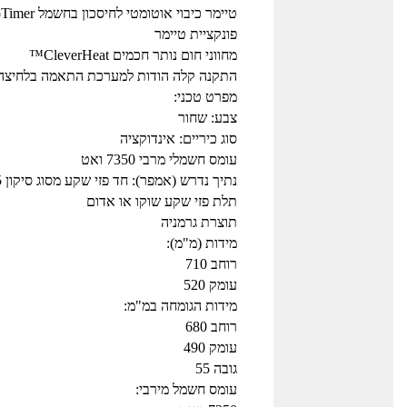
טיימר כיבוי אוטומטי לחיסכון בחשמל EcoTimer™
פונקציית טיימר
מחווני חום נותר חכמים CleverHeat™
התקנה קלה הודות למערכת התאמה בלחיצה
מפרט טכני:
צבע: שחור
סוג כיריים: אינדוקציה
עומס חשמלי מרבי 7350 ואט
נתיך נדרש (אמפר): חד פזי שקע מסוג סיקון 25 או 32 אמפר
תלת פזי שקע שוקו או אדום
תוצרת גרמניה
מידות (מ"מ):
רוחב 710
עומק 520
מידות הגומחה במ"מ:
רוחב 680
עומק 490
גובה 55
עומס חשמל מירבי: