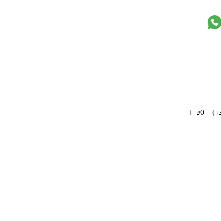
 – ₪0
ℹ️