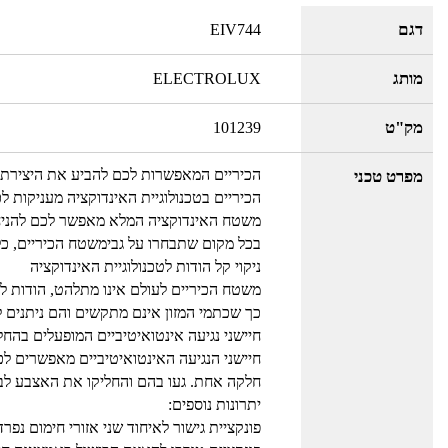
דגם
EIV744
מותג
ELECTROLUX
מק"ט
101239
הכיריים המאפשרות לכם להביע את היצירת
מפרט טכני
הכיריים בטכנולוגיית האינדוקציה מעניקות ל
משטח האינדוקציה המלא מאפשר לכם להניח ס
בכל מקום שתבחרו על גבימשטח הכיריים, כ
ניקוי קל הודות לטכנולוגיית האינדוקציה
משטח הכיריים לעולם אינו מתלהט, הודות לט
כך שכתמי המזון אינם מתקשים והם ניתנים לני
חיישני נגיעה אינטואיטיביים המופעלים בהח
חיישני הנגיעה האינטואיטיביים מאפשרים ל
חלקה אחת. געו בהם והחליקו את האצבע לב
יתרונות נוספים:
פונקציית גישור לאיחוד שני אזורי חימום נפרד