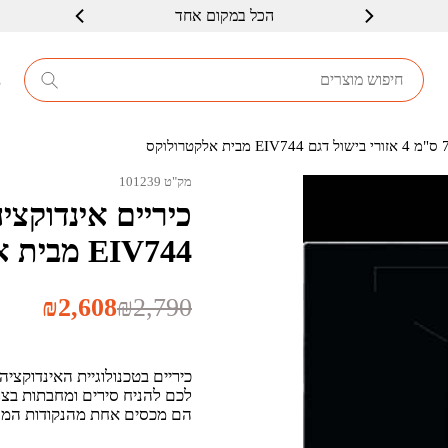
הכל במקום אחד
שרות ברמה גבוה
8
מק"ט 101239
EIV744 מבית אלקטרולוקס
המחיר
המחיר
₪
2,608
₪
2,790
הנוכחי
המקורי
היה:
הוא:
₪2,790.
₪2,608.
כיריים בטכנולוגיית האינדוקצ
לכם להניח סירים ומחבתות בצו
הם מכסים אחת מהנקודות המס