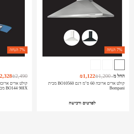
7%
הנחה
7%
הנחה
2,328
₪
2,490
₪
1,122
₪
1,200
החל מ
-
קולט אדים ארובה 60 ס"מ דגם BO10560 מבית
Bompani
BO144 90IX מבית Bompani
לפרטים ורכישה