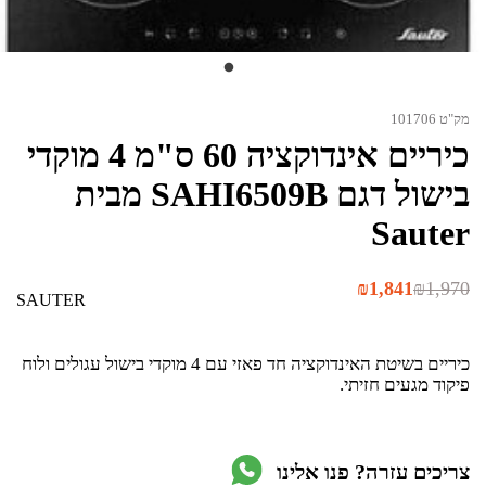
מק"ט 101706
כיריים אינדוקציה 60 ס"מ 4 מוקדי
בישול דגם SAHI6509B מבית
Sauter
המחיר
המחיר
₪
1,841
₪
1,970
SAUTER
הנוכחי
המקורי
היה:
הוא:
₪1,970.
₪1,841.
כיריים בשיטת האינדוקציה חד פאזי עם 4 מוקדי בישול עגולים ולוח
פיקוד מגעים חזיתי.
צריכים עזרה? פנו אלינו