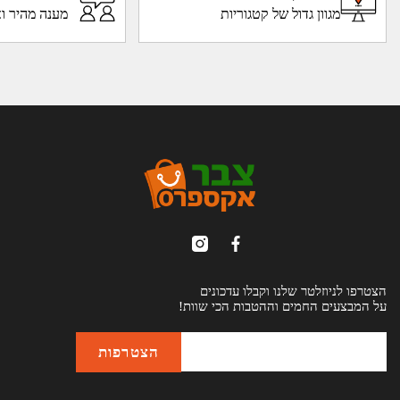
מגוון גדול של קטגוריות
מענה מהיר וא
הצטרפו לניוזלטר שלנו וקבלו עדכונים
על המבצעים החמים וההטבות הכי שוות!