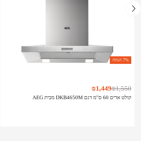
7%
הנחה
₪
1,449
₪
1,550
קולט אדים 60 ס"מ דגם DKB4650M מבית AEG