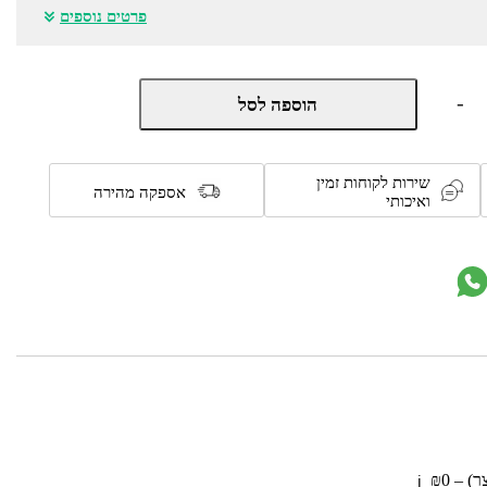
פרטים נוספים
כמות
-
הוספה לסל
של
כיריים
אינדוקציה
60
שירות לקוחות זמין
ס"מ
אספקה מהירה
ואיכותי
4
מוקדי
בישול
דגם
IT640BSC
מבית
Gorenje
 – ₪0
ℹ️