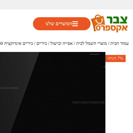
המוצרים שלנו
עמוד הבית
/
מוצרי חשמל לבית
/
אפייה ובישול
/
כיריים
/ כיריים אינדוקציה 60 ס"מ 4 מוקדי בישול דגם IT640BSC מבית Gorenje
7%
הנחה