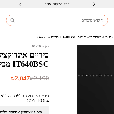
הכל במקום אחד
שרות ברמה גבוה
8
מק"ט 101270
IT640BSC מבית Gorenje
המחיר
המחיר
₪
2,047
₪
2,190
הנוכחי
המקורי
היה:
הוא:
₪2,190.
₪2,047.
CONTROL4 .
איסוף עצמי
זמן אספקה
עלות