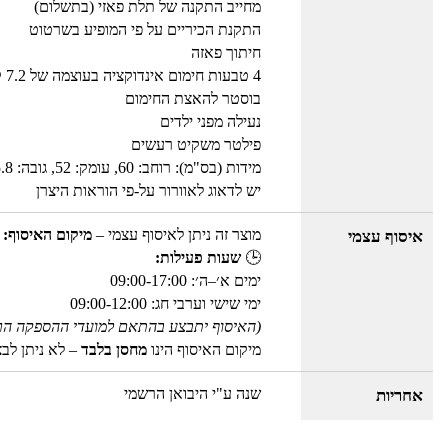
מחייב התקנה של תלת פאזי (בתשלום)
התקנת הכיריים על פי המופיע בשרטוט
חיתוך פאזה
4 טבעות חימום אינדוקציה בעוצמה של 7.2 קוואט
בוסטר להאצת החימום
נעילה מפני ילדים
פילטר משקיט רעשים
מידות (בס"מ): רוחב: 60, עומק: 52, גובה: 5.8
יש לדאוג לאוורור על-פי הוראות היצרן
מוצר זה ניתן לאיסוף עצמי –
מיקום האיסוף: 
איסוף עצמי
🕒
שעות פעילות:
ימים א׳–ה׳: 09:00-17:00
ימי שישי וערבי חג: 09:00-12:00
(האיסוף יתבצע בהתאם למועדי ההספקה הר
מיקום האיסוף הינו
מחסן בלבד
– לא ניתן לב
שנה ע"י היבואן הרשמי
אחריות