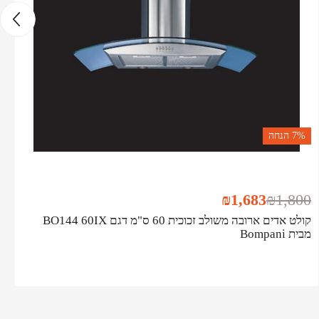
7%
הנחה
₪
1,683
₪
1,800
קולט אדים ארובה משולב זכוכית 60 ס"מ דגם BO144 60IX
מבית Bompani