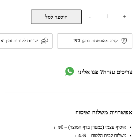
כמות
-
+
הוספה לסל
של
כיריים
אינדוקציה
60
ס"מ
קניה מאובטחת בתקן PCI
שירות לקוחות זמין ואי
2
מוקדי
בישול
דגם
MC-
צריכים עזרה? פנו אלינו
ID358
מבית
Midea
אפשרויות משלוח ואיסוף
איסוף עצמי (כמצוין בדף המוצר) – ₪0
ℹ️
משלוח לבית הלקוח – ₪39
ℹ️