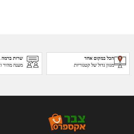
הכל במקום אחד
שרות ברמה ג
מגוון גדול של קטגוריות
מענה מהיר וא