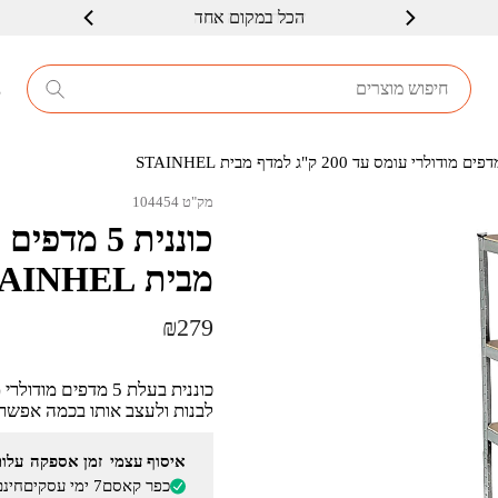
שרות ברמה גבוה
8
מק"ט 104454
מבית STAINHEL
₪
279
לבנות ולעצב אותו בכמה אפשרוי
איסוף עצמי
זמן אספקה
עלו
כפר קאסם
7 ימי עסקים
חינם