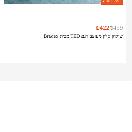
15%
הנחה
₪
422
₪
499
שולחן סלון מעוצב דגם TED מבית Bradex