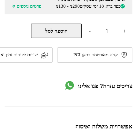
כפר ברא
18 ימי עסקים
₪290 - ₪130
פרטים נוספים
כמות
-
+
הוספה לסל
של
כוננית
צרה
5
מדפים
קניה מאובטחת בתקן PCI
שירות לקוחות זמין ואי
דגם
610
מבית
yiron
צריכים עזרה? פנו אלינו
אפשרויות משלוח ואיסוף