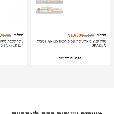
9
₪
389
₪
1,008
₪
1,190
החל מ
החל מ
-
-
מזרן קפיצים אורטופדי עם פילוטופ HARRIS מבית
טופר שכבת נוחות 
BRADEX
דגם TOPPER מבית Bradex
לפרטים ורכישה