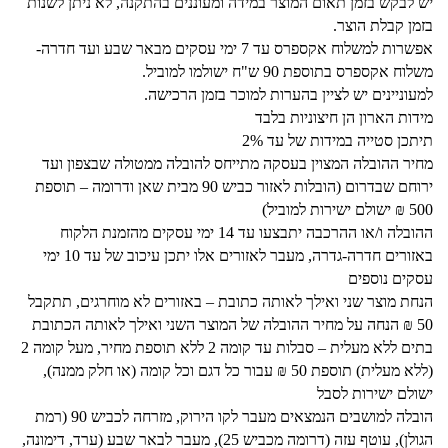
יש לבקש בזמן תאום המוצר במידה ומעוננים בהתקנה, לא ניתן לשנות
בזמן קבלת הוצר.
אפשרות למשלוח אקספרס עד 7 ימי עסקים מבאר שבע ועד חדרה-
משלוח אקספרס בתוספת 90 ש"ח ישולמו למוביל.
למעוניינים יש לציין בהערות למוכר בזמן הרכישה.
מידות הארון הן חיצוניות בלבד
תיתכן סטייה במידות של עד 2%
מחיר ההובלה המצוין בעסקה מתייחס להובלה ממטולה שבצפון ועד
ירוחם שבדרום (הובלות לאזור כביש 90 מבית שאן ודרומה – תוספת
500 ₪ ישולם ישירות למוביל)
ההובלה ו/או ההרכבה יתבצעו עד 14 ימי עסקים מהזמנת הלקוח
באזורים חדרה-גדרה, מעבר לאזורים אלו יתכן עיכוב של עד 10 ימי
עסקים נוספים
הנחת מוצר שני ואילך לאותה כתובת – באזורים לא מוחרגים, תתקבל
50 ₪ הנחה על מחיר ההובלה של המוצר השני ואילך לאותה הכתובת
בתים ללא מעלית – סבלות עד קומה 2 ללא תוספת מחיר, מעל קומה 2
(ללא מעלית) תוספת 50 ₪ עבור כל דגם וכל קומה (או חלק ממנה),
ישולם ישירות לסבל
הובלה למושבים הנמצאים מעבר לקו הירוק, מזרחה לכביש 90 (רמת
הגולן), עוטף עזה (דרומה מכביש 25), מעבר לבאר שבע (ערד, דימונה,