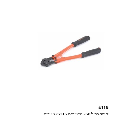
₪
116
חותך ברזל 350 מ"מ דגם 275115 מבית