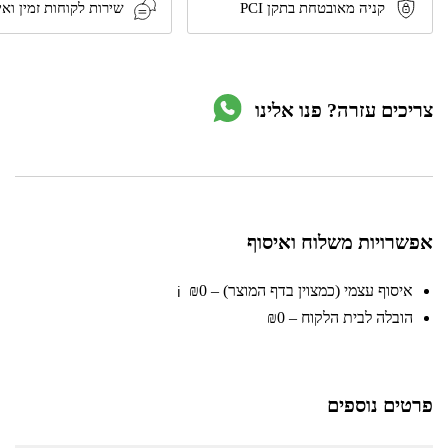
מ"מ
קניה מאובטחת בתקן PCI
שירות לקוחות זמין ואי
דגם
275115
מבית
TACTIX
צריכים עזרה? פנו אלינו
אפשרויות משלוח ואיסוף
איסוף עצמי (כמצוין בדף המוצר) – ₪0
ℹ️
הובלה לבית הלקוח – ₪0
פרטים נוספים