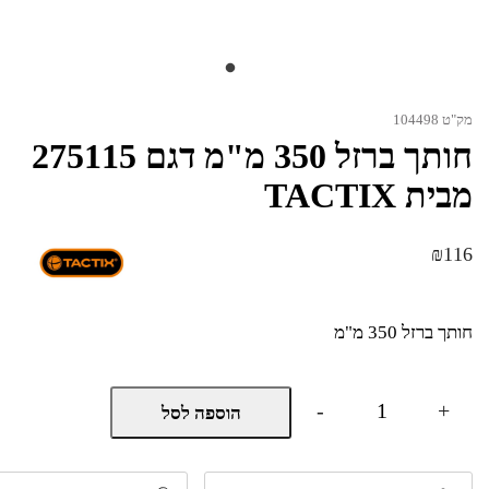
מק"ט 104498
חותך ברזל 350 מ"מ דגם 275115
מבית TACTIX
₪
116
חותך ברזל 350 מ"מ
כמות
-
+
הוספה לסל
של
חותך
ברזל
350