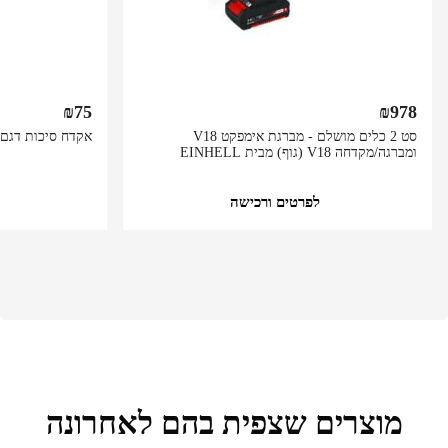
₪
75
₪
978
סט 2 כלים מושלם - מברגת אימפקט V18
אקדח סיכות דגם 113001 מבית INGQI
ומברגה/מקדחה V18 (גוף) מבית EINHELL
לפרטים ורכישה
מוצרים שצפית בהם לאחרונה