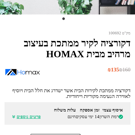
מק"ט 100692
דקורציה לקיר ממתכת בעיצוב
מרהיב מבית HOMAX
המחיר
המחיר
₪
135
₪
160
הנוכחי
המקורי
היה:
הוא:
₪160.
₪135.
דקורציה ממתכת לקירות הבית אשר ישדרג את חלל הבית ויוסיף
לאווירה הנעימה מקוריות וייחודיות.
איסוף עצמי
זמן אספקה
עלות משלוח
רמת השרון
14 ימי עסקים
חינם
פרטים נוספים