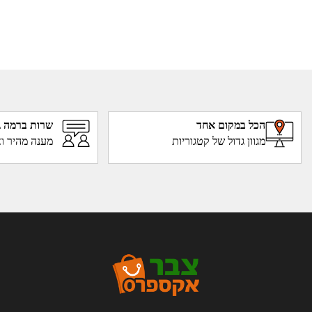
הכל במקום אחד
שרות ברמה ג
מגוון גדול של קטגוריות
מענה מהיר וא