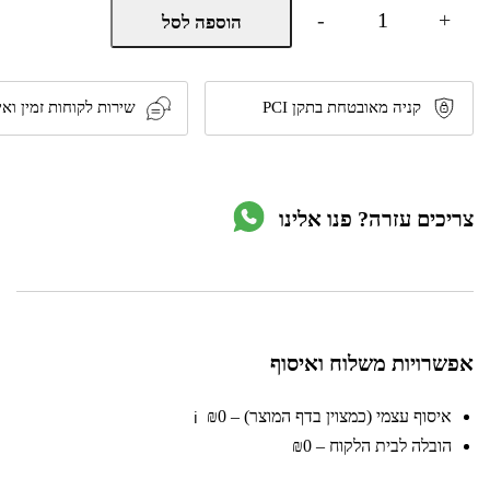
כמות
-
+
הוספה לסל
של
דקורציה
לקיר
ממתכת
בעיצוב
קניה מאובטחת בתקן PCI
שירות לקוחות זמין ואי
מרהיב
מבית
HOMAX
צריכים עזרה? פנו אלינו
אפשרויות משלוח ואיסוף
איסוף עצמי (כמצוין בדף המוצר) – ₪0
ℹ️
הובלה לבית הלקוח – ₪0