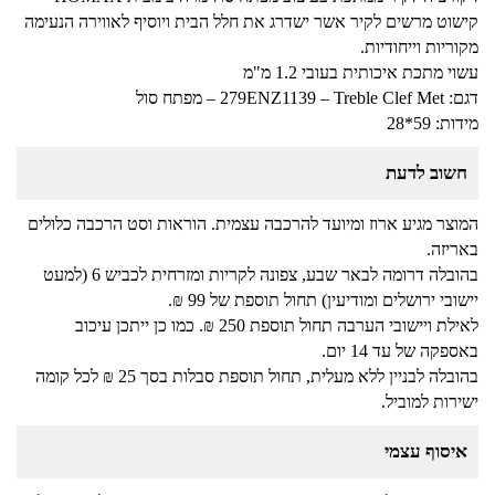
קישוט מרשים לקיר אשר ישדרג את חלל הבית ויוסיף לאווירה הנעימה
מקוריות וייחודיות.
עשוי מתכת איכותית בעובי 1.2 מ"מ
דגם: 279ENZ1139 – Treble Clef Met – מפתח סול
מידות: 59*28
חשוב לדעת
המוצר מגיע ארוז ומיועד להרכבה עצמית. הוראות וסט הרכבה כלולים
באריזה.
בהובלה דרומה לבאר שבע, צפונה לקריות ומזרחית לכביש 6 (למעט
יישובי ירושלים ומודיעין) תחול תוספת של 99 ₪.
לאילת ויישובי הערבה תחול תוספת 250 ₪. כמו כן ייתכן עיכוב
באספקה של עד 14 יום.
בהובלה לבניין ללא מעלית, תחול תוספת סבלות בסך 25 ₪ לכל קומה
ישירות למוביל.
איסוף עצמי