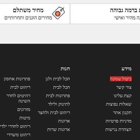
 ברמה גבוהה
מחיר משתלם
ה מהיר ואישי
מחירים הוגנים ותחרותיים
מידע
חנות
ביטול עסקה
הכל לבית ולגן
פתרונות אחסון
צור קשר
הכל לבית
ריהוט לבית
קצת עלינו
פתרונות לבית
רהיטים לחדר
השינה
שאלות נפוצות
לתינוק ולילד
מזרונים
תקנון אתר
ריהוט לבית ולחצר
מיטות
מדניות פרטיות
ארונות
ריהוט לחדרי ילדי
הצהרת נגישות
ארונות שרות
ריהוט משרדי