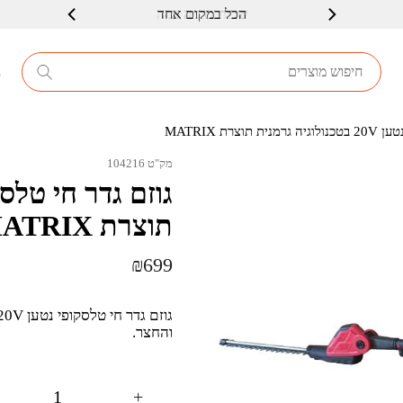
שרות ברמה גבוה
8
צרת MATRIX
מק"ט 104216
תוצרת MATRIX
₪
699
והחצר.
+