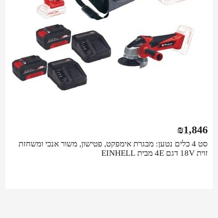
₪
1,846
סט 4 כלים נטען: מבגרת אימפקט, פטישון, משור אנכי ומשחזת
זוית 18V דגם 4E מבית EINHELL