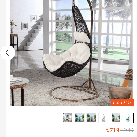
24%
הנחה
₪
719
₪
949