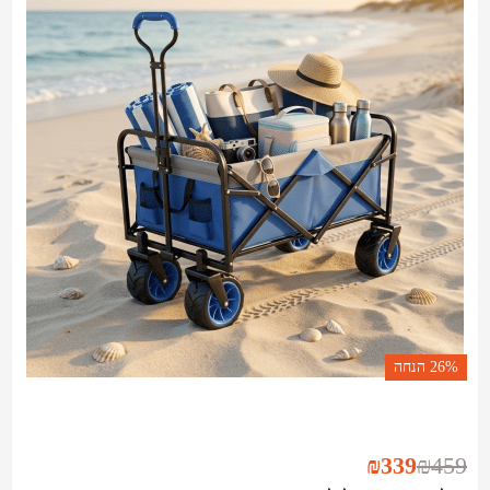
26%
הנחה
₪
339
₪
459