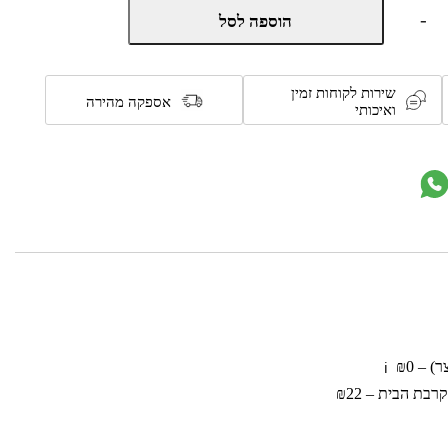
כמות
-
הוספה לסל
של
בריכת
צינורות
מרובעת
שירות לקוחות זמין
דגם
אספקה מהירה
ואיכותי
56217
מבית
BESTWAY
 – ₪0
ℹ️
בת הבית – ₪22