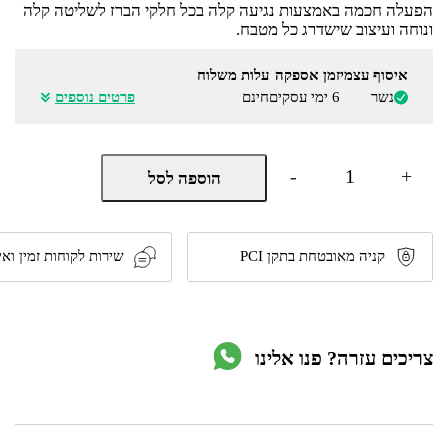
הפעלה חכמה באמצעות נגיעה קלה בכל חלקי הברז לשליטה קלה
ונוחה ועיצוב שישדרג כל מטבח.
איסוף עצמי
זמן אספקה
עלות משלוח
נשר
6 ימי עסקים
חינם
פרטים נוספים
כמות
-
+
הוספה לסל
של
ברז
מטבח
נשלף
מופעל
קניה מאובטחת בתקן PCI
שירות לקוחות זמין ואי
בנגיעה
צבע
שחור
דגם
TOMK26
צריכים עזרה? פנו אלינו
מבית
River