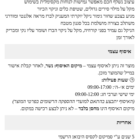
עיצוב נשלף חכם מאפשר גמישות לנוחות מקסימלית בשימוש
מקל על מילוי סירים גדולים, שטיפת כלים וניקוי הכיור
מגיע בצבע שחור גימור ניקל יוקרתי המעניק לברז מראה אלגנטי ומודרני
משתלב בצורה מושלמת בכל סגנון מטבח
הניקל גם עמיד בפני קורוזיה, מקל על ניקוי הברז ושומר עליו נקי ומבריק
לאורך זמן
איסוף עצמי
מוצר זה ניתן לאיסוף עצמי –
מיקום האיסוף: נשר
, לאחר קבלת אישור
במייל שהמוצר מוכן.
🕒
שעות פעילות:
ימים א׳–ה׳: 09:00-17:00
ימי שישי וערבי חג: 09:00-12:00
(האיסוף יתבצע בהתאם למועדי ההספקה הרשומים בפרטי המוצר)
מיקום האיסוף הינו
מחסן בלבד
– לא ניתן לבצע רכישה במקום.
אחריות
5 שנים ע"י סמיקום לקסיס היבואן הרשמי