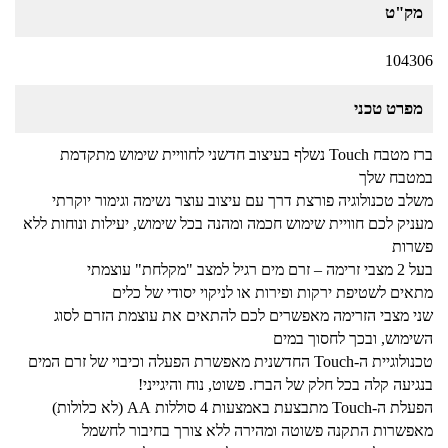
מק"ט
104306
מפרט טכני
ברז מטבח Touch נשלף בעיצוב חדשני לחוויית שימוש מתקדמת
במטבח שלך
משלב טכנולוגיה פורצת דרך עם עיצוב עוצר נשימה וגימור יוקרתי
מעניק לכם חוויית שימוש חכמה ומהנה בכל שימוש, יעילות ונוחות ללא
פשרות
בעל 2 מצבי זרימה – זרם מים רגיל למצב "מקלחת" עוצמתי
מתאים לשטיפת ירקות ופירות או לניקוי יסודי של כלים
שני מצבי הזרימה מאפשרים לכם להתאים את עוצמת הזרם לסוג
השימוש, ובכך לחסוך במים
טכנולוגיית ה-Touch החדשנית מאפשרת הפעלה וכיבוי של זרם המים
בנגיעה קלה בכל חלק של הברז. פשוט, נוח והיגייני!
הפעלת ה-Touch מתבצעת באמצעות 4 סוללות AA (לא כלולות)
מאפשרות התקנה פשוטה ומהירה ללא צורך בחיבור לחשמל