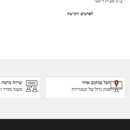
ב-1 מבית דיסני
לפרטים ורכישה
הכל במקום אחד
שרות ברמה ג
מגוון גדול של קטגוריות
מענה מהיר וא