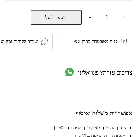
כמות
-
+
הוספה לסל
של
בימבה
מוסיקלית
+
מוט
קניה מאובטחת בתקן PCI
שירות לקוחות זמין ואי
דחיפה
מיני
מאוס
2
ב-1
צריכים עזרה? פנו אלינו
מבית
דיסני
אפשרויות משלוח ואיסוף
איסוף עצמי (כמצוין בדף המוצר) – ₪0
ℹ️
משלוח לבית הלקוח – ₪39
ℹ️