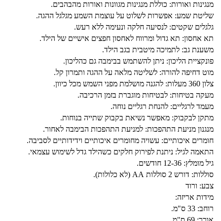
מנגינות ואורות: כוללת מנגינות מגוונות ואורות מהבהבים.
שליטת שמע: אפשרות לשלוט על עוצמת השמע מגלגל ההגה.
גלגלים שקטים: לנסיעה חלקה ונעימה ללא רעש.
תא אחסון: תא גדול ומרווח לאחסון חפצים אישיים של הילד.
משענת גב: לתמיכה מיטבית בגב הילד.
פונקציית הליכון: ניתן להשתמש בבימבה גם כהליכון.
מוט דחיפה להורה: לשליטה מלאה על ההגה ותמרון קל.
צלון 360 מעלות: להגנה מושלמת מפני השמש מכל כיוון.
מעקה בטיחות: לבטיחות מוגברת בזמן הרכיבה.
מעמד לרגליים: להנחת רגליים נוחה.
מתקן לבקבוק: מאפשר נשיאת בקבוק שתייה בנוחות.
מנגנון מניעת התהפכות: למניעת התהפכות הבימבה לאחור.
חומרים איכותיים: עשויה מחומרים איכותיים וידידותיים לסביבה.
התאמה לגיל: ניתנת לפירוק חלקים כשהילד גדל לשימוש עצמאי.
גיל מומלץ: 12-36 חודשים.
סוללות: דורש 2 סוללות AA (לא כלולות).
צבע: ורוד
מידות אריזה:
רוחב: 33 ס"מ.
אורך: 69 ס"מ.