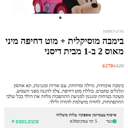
מק"ט 103013
בימבה מוסיקלית + מוט דחיפה מיני
מאוס 2 ב-1 מבית דיסני
המחיר
המחיר
₪
270
₪
329
הנוכחי
המקורי
היה:
הוא:
₪329.
₪270.
בימבה איכותית, גדולה ומרווחת, עם אורות ומנגינות, תא אחסון
וגלגלים שקטים. כוללת מוט דחיפה, צלון להגנה מפני השמש,
מעקה בטיחות ומנגנון למניעת התהפכות מלווה את הילד בכל שלבי
ההתפתחות, לחוויה מושלמת להורה ולילד.
איסוף עצמי
זמן אספקה
עלות משלוח
נשר
5 ימי עסקים
₪39
פרטים נוספים