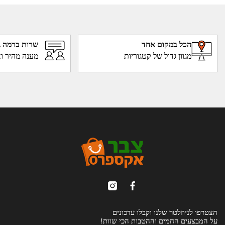
הכל במקום אחד
שרות ברמה ג
מגוון גדול של קטגוריות
מענה מהיר וא
הצטרפו לניוזלטר שלנו וקבלו עדכונים
על המבצעים החמים וההטבות הכי שוות!