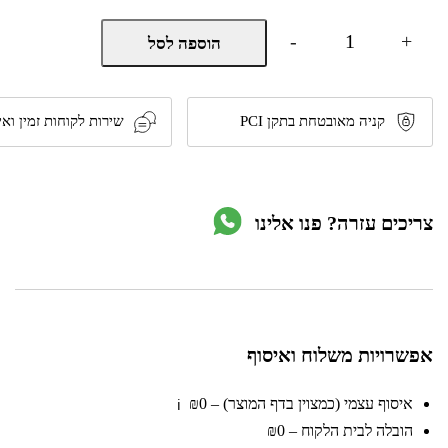
כמות
-
+
הוספה לסל
של
בובת
סנאי
מנגנת
ומאירה
קניה מאובטחת בתקן PCI
שירות לקוחות זמין ואי
Toy
MF
Squirrel
Light&Music
צריכים עזרה? פנו אלינו
אפשרויות משלוח ואיסוף
איסוף עצמי (כמצוין בדף המוצר) – ₪0
ℹ️
הובלה לבית הלקוח – ₪0