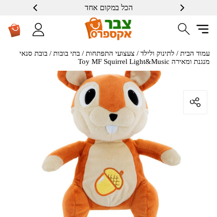
הכל במקום אחד
שרות ברמה גבוה
עמוד הבית
/
לתינוק ולילד
/
צעצועי התפתחות
/
בתי בובות
/ בובת סנאי
מנגנת ומאירה Toy MF Squirrel Light&Music