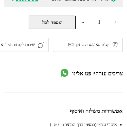
כמות
-
+
הוספה לסל
של
ארון
מיקרוגל
לחדרי
שירות
קניה מאובטחת בתקן PCI
שירות לקוחות זמין ואי
ומטבחים
דגם
עומר
6026
מבית
צריכים עזרה? פנו אלינו
Double
אפשרויות משלוח ואיסוף
איסוף עצמי (כמצוין בדף המוצר) – ₪0
ℹ️