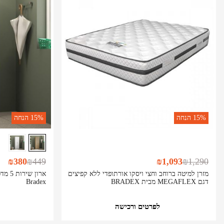
15%
הנחה
15%
הנחה
₪
380
₪
449
₪
1,093
₪
1,290
מזרן למיטה ברוחב וחצי ויסקו אורתופדי ללא קפיצים
דגם MEGAFLEX מבית BRADEX
Bradex
לפרטים ורכישה