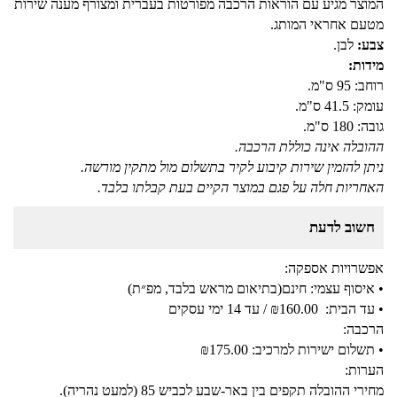
המוצר מגיע עם הוראות הרכבה מפורטות בעברית ומצורף מענה שירות
מטעם אחראי המותג.
צבע:
לבן.
מידות:
רוחב: 95 ס"מ.
עומק: 41.5 ס"מ.
גובה: 180 ס"מ.
ההובלה אינה כוללת הרכבה.
ניתן להזמין שירות קיבוע לקיר בתשלום מול מתקין מורשה.
האחריות חלה על פגם במוצר הקיים בעת קבלתו בלבד.
חשוב לדעת
אפשרויות אספקה:
•
איסוף עצמי:
חינם(בתיאום מראש בלבד, מפ״ת)
•
עד הבית:
₪160.00 / עד 14 ימי עסקים
הרכבה:
•
תשלום ישירות למרכיב:
₪175.00
הערות:
מחירי ההובלה תקפים בין באר-שבע לכביש 85 (למעט נהריה).