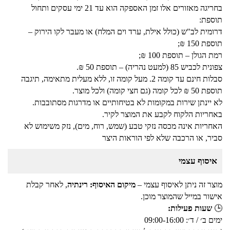
בחריגה מאזורים אלו זמן האספקה הוא עד 21 ימי עסקים ותחול
תוספת:
דרומית לב"ש (כולל אילת, ערד וים המלח) או מעבר לקו הירוק –
תוספת 150 ₪;
רמת הגולן – תוספת 100 ₪;
צפונית לכביש 85 (למעט נהריה) – תוספת 50 ₪.
סבלות חינם עד קומה 2. מעל קומה זו, ללא מעלית מתאימה, תיגבה
תוספת 50 ₪ לכל קומה (גם חצי קומה) ולכל מוצר.
לא יינתן שירות במקומות לא בטיחותיים או מדרגות מסתובבות.
באחריות הלקוח לקבע את המוצר לקיר.
האחריות אינה מכסה נזקי טבע (שמש, רוח, מים), נזק משימוש לא
סביר, או הרכבה שלא לפי הוראות היצר
איסוף עצמי
מוצר זה ניתן לאיסוף עצמי –
מיקום האיסוף: רינתיה
, לאחר קבלת
אישור במייל שהמוצר מוכן.
🕒
שעות פעילות:
ימים ב׳ / ד׳: 09:00-16:00