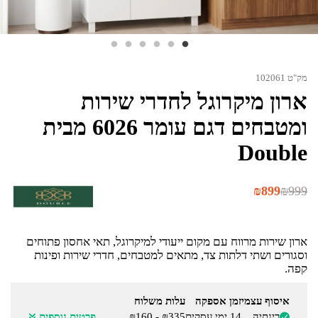
מק"ט 102061
ארון מיקרוגל לחדרי שירות
ומטבחים דגם עומר 6026 מבית
Double
המחיר
המחיר
₪
899
₪
999
הנוכחי
המקורי
היה:
הוא:
₪999.
₪899.
ארון שירות מרווח עם מקום ייעודי למיקרוגל, תאי אחסון פתוחים
וסגורים ושתי דלתות צד, מתאים למטבחים, חדרי שירות ופינות
קפה.
איסוף עצמי
זמן אספקה
עלות משלוח
רינתיה
14 ימי עסקים
₪335 - ₪160
פרטים נוספים