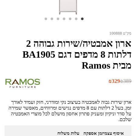
מק"ט 100888
ארון אמבטיה/שירות גבוהה 2
דלתות 8 מדפים דגם BA1905
מבית Ramos
המחיר
המחיר
₪
329
₪
389
הנוכחי
המקורי
היה:
הוא:
₪389.
₪329.
ארון שירות גבוה לאמבטיה בעיצוב נקי ומודרני, חזק ועמיד לאורך
זמן, בעל 2 דלתות עם 8 מדפים נגישים ומרווחים, מאפשר שמירה
על סדר וניקיון ומעניק פתרון אחסון מושלם לכל מוצרי האמבטיה
שלכם.
איסוף עצמי
זמן אספקה
עלות משלוח