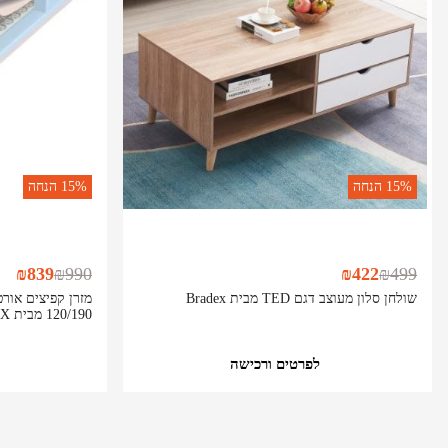
15%
הנחה
15%
הנחה
₪
839
₪
990
₪
422
₪
499
שולחן סלון מעוצב דגם TED מבית Bradex
120/190 מבית BRADEX
לפרטים ורכישה