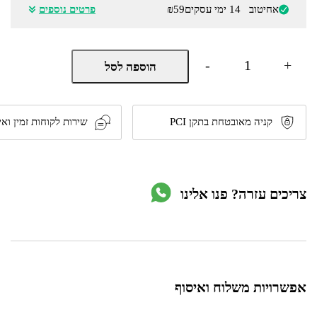
אחיטוב
14 ימי עסקים
₪59
פרטים נוספים
כמות
-
+
הוספה לסל
של
ארון
אמבטיה/שירות
גבוהה
2
קניה מאובטחת בתקן PCI
שירות לקוחות זמין ואי
דלתות
8
מדפים
דגם
BA1905
צריכים עזרה? פנו אלינו
מבית
Ramos
אפשרויות משלוח ואיסוף