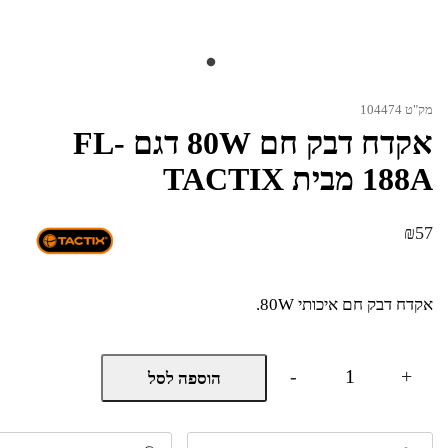
מק"ט 104474
אקדח דבק חם 80W דגם FL-
188A מבית TACTIX
₪
57
אקדח דבק חם איכותי 80W.
כמות
-
+
הוספה לסל
של
אקדח
דבק
חם