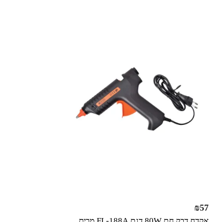
₪
57
אקדח דבק חם 80W דגם FL-188A מבית