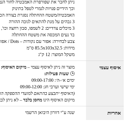
ניתן לחבר את שפורפרת האמבטיה לחור הנ
וכך הידיים פנויות לגמרי לטפל בתינוק
האמבטיה/משטח ההחתלה נסגרת בצורה הכי 
3 גבהים על מנת להתאים לגובה ההורה
3 מיכלים צדדיים: 2 לשמפו, סבון רחצה וכו', כוס לרחיצת התינוק
בד נעים המכסה את משטח ההחתלה
צבע לבחירה: אפור עם נקודות – Dots / אפור מלאנג' – Grey Melange
מידות: 85.5x103x32.5 ס"מ
משקל המוצר: 12 ק"ג
מוצר זה ניתן לאיסוף עצמי –
מיקום האיסוף: 
איסוף עצמי
🕒
שעות פעילות:
ימים א׳–ה׳: 09:00-17:00
ימי שישי וערבי חג: 09:00-12:00
(האיסוף יתבצע בהתאם למועדי ההספקה הר
מיקום האיסוף הינו
מחסן בלבד
– לא ניתן לב
שנה ע"י דוורון היבואן הרשמי
אחריות