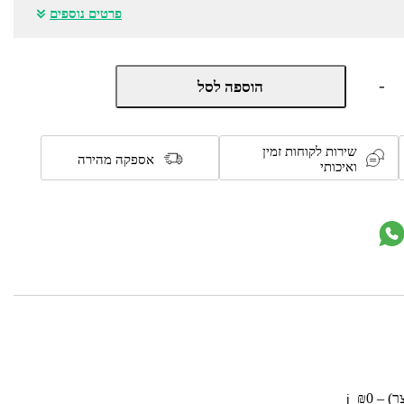
פרטים נוספים
כמות
-
הוספה לסל
של
אמבטיה
עם
משטח
שירות לקוחות זמין
החתלה
אספקה מהירה
ואיכותי
מתקפל
-
Cuddle
&
Bubble
מבית
Chicco
 – ₪0
ℹ️