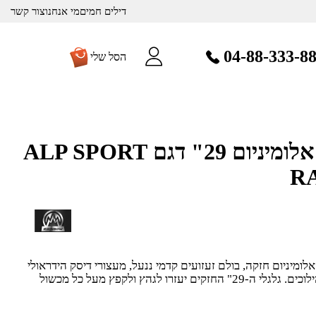
דילים חמים
מי אנחנו
צור קשר
04-88-333-8
הסל שלי
אופני הרים ז"ק אלומיניום 29" דגם ALP SPORT
לות שלדת אלומיניום חזקה, בולם זעזועים קדמי ננעל, מעצורי דיסק הידראולי
ובמערכת הינע מודרנית 2X9 הילוכים. גלגלי ה-29" החזקים יעזרו לגהץ ולקפץ מעל כל מכשול