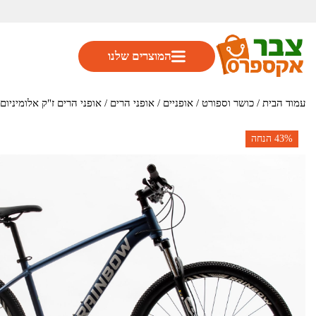
המוצרים שלנו
עמוד הבית
/
כושר וספורט
/
אופניים
/
אופני הרים
/ אופני הרים ז"ק אלומיניום 29" דגם ALP SPORT מבית AINBOW
43%
הנחה