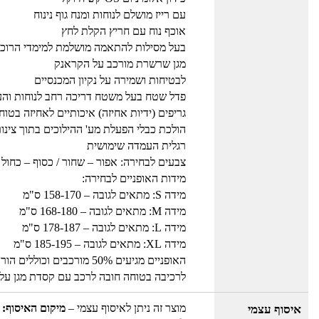
עם רייז מושלם לנוחות ומנח גוף נינוח
אוכף נוח עם חריץ הקלת לחץ
בעל מסילות להתאמה מושלמת למימדי הרוכ
מגן שרשרת מורכב על הקראנק
לבטיחות ושמירה על נקיון המכנסיים
פדל שטח בעל משטח דריכה רחב לנוחות והע
גריפים (ידיות אחיזה) איכותיים לאחיזה בטוח
הולכת כבלי הפעלת מע' ההילוכים בתוך צינו
רגלית העמדה שימושית
צבעים לבחירה: אפור – שחור / כסוף – כחול / למידה XL צבע כסוף 
מידות האופניים לבחירה:
מידה S: מתאים לגובה – 158-170 ס"מ
מידה M: מתאים לגובה – 168-180 ס"מ
מידה L: מתאים לגובה – 178-187 ס"מ
מידה XL: מתאים לגובה – 185-195 ס"מ
האופניים מגיעים 50% מורכבים וכוללים הוראות להרכבה עצמית
לרכיבה בטוחה חובה לרכב עם קסדת מגן על
מוצר זה ניתן לאיסוף עצמי –
מיקום האיסוף: 
איסוף עצמי