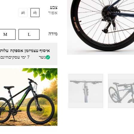
צבע
אפור
מידה
M
L
איסוף עצמי
זמן אספקה
עלות
נשר
7 ימי עסקים
חינם