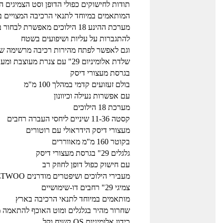
תודות לחישוקים כפולי הדופן וסט הצמיגים ה
המותאמים במיוחד לתנאי הרכיבה המצויים 
מערכת ההינע 18 הילוכים מאפשרת לבחור בקלות יחסי העברה נרחבים
להתגברות על עליות ושיפועים בשטח
וגם לאפשר לפתח מהירות רכיבה מרשימה 
שלדת אלומיניום 29" עם צנרת מעוצבת ומעובדת הידרופורמינג
בגרסת מעצורי דיסק
בולם זעזועים קדמי במהלך 100 מ"מ
עם אפשרות נעילה וכיוונון
מערכת 18 הילוכים
קסטה 11-36 שיניים ליחסי העברה רחבים
מעצורי דיסק הידראולי עם רוטורים
בקוטר 160 מ"מ מאווררים
גלגלים 29" בגרסת מעצורי דיסק
עם חישוק כפול דופן לחוזק רב
מעבירי הילוכים ושיפטרים מודרנים LTWOO
צמיגי 29" רחבים דו-שימושיים
מותאמים במיוחד לתנאי הרכיבה בארץ
שחרור מהיר בגלגלים ומוט האוכף להתאמה 
כידון אלומיניום OS קשיח וקל