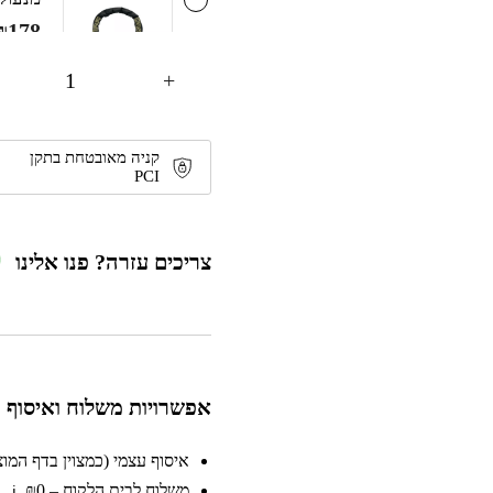
₪
178
+
מנעול אופניים U עם 2 מ
קניה מאובטחת בתקן
₪
75
PCI
צריכים עזרה? פנו אלינו
מנעול כבל 10*0MM
₪
39
אפשרויות משלוח ואיסוף
nigma
איסוף עצמי (כמצוין בדף המוצר)
₪
119
משלוח לבית הלקוח – ₪0
ℹ️