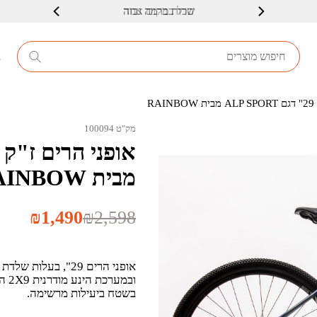
שרות ברמה גבוה
8
R
מק"ט 100094
מבית RAINBOW
המחיר
המחיר
₪
1,490
₪
2,598
הנוכחי
המקורי
היה:
הוא:
₪2,598.
₪1,490.
אופני הרים 29", בע
בשטח ביעילות מרשימה.