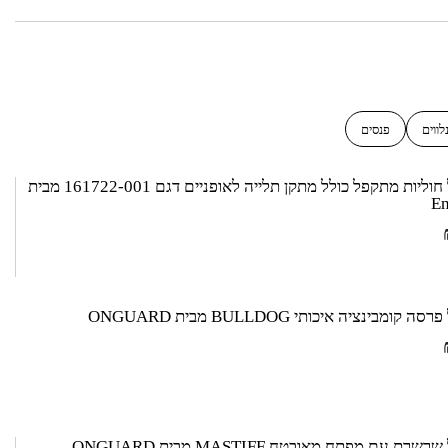
לווים
פנסים
מנעול חוליות מתקפל כולל מתקן תלייה לאופניים דגם 161722-001 מבית
E
 קומבינציה איכותי BULLDOG מבית ONGUARD
שרת עם מפתח מאובטח MASTIFF מבית ONGUARD