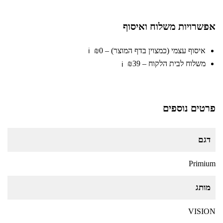
אפשרויות משלוח ואיסוף
קסדת רכיבה לילדים בעיצוב מדליק של
כוח פיג'י מבית Anonima
₪
59
איסוף עצמי (כמצוין בדף המוצר) – ₪0
ℹ️
משלוח לבית הלקוח – ₪39
ℹ️
קסדת רכיבה לילדים בעיצוב מדליק של
סמי הכבאי מבית Anonima
פרטים נוספים
₪
59
דגם
קסדת רכיבה לילדים בעיצוב מדליק של
Primium
הוט ווילס מבית Anonima
₪
59
מותג
VISION
קסדת רכיבה לילדים בעיצוב מדליק של