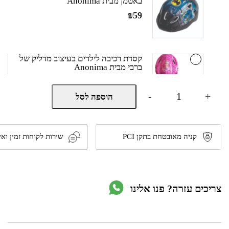
באטמן מבית Anonima
₪
59
קסדת רכיבה לילדים בעיצוב מדליק של
ברבי מבית Anonima
₪
59
כמות
-
+
הוספה לסל
של
אופני
איזון/דחיפה
קסדת רכיבה לילדים בעיצוב מדליק של
בעיצוב
הלו קיטי מבית Anonima
מנצח
קניה מאובטחת בתקן PCI
שירות לקוחות זמין ואי
ומבנה
₪
59
בלתי
מתפשר
דגם
Primium
צריכים עזרה? פנו אלינו
מבית
קסדת רכיבה לילדים בעיצוב מדליק של
VISION
חד קרן מבית Anonima
₪
59