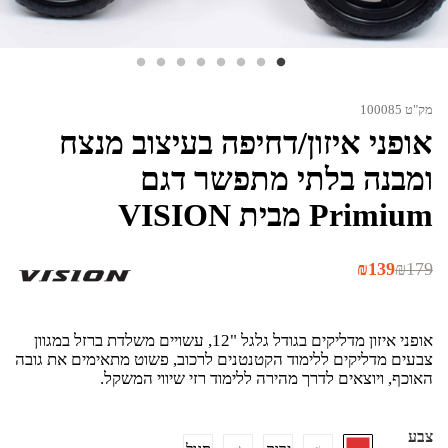
מק"ט 100085
אופני איזון/דחיפה בעיצוב מנצח
ומבנה בלתי מתפשר דגם
Primium מבית VISION
המחיר
המחיר
₪
139
₪
179
הנוכחי
המקורי
היה:
הוא:
₪179.
₪139.
אופני איזון מדליקים בגודל גלגל "12, עשויים משלדת ברזל במגוון
צבעים מדליקים ללימוד הקטנטנים לרכוב, פשוט מתאימים את גובה
האוכף, ויוצאים לדרך מהירה ללימוד רזי שיווי המשקל.
צבע