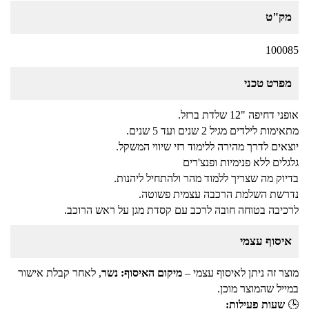
סטיץ' מבית Anonima
מק"ט
₪
59
100085
מפרט טכני
קסדת רכיבה לילדים בעיצוב מדליק של
פרוזן מבית Anonima
אופני דחיפה "12 שלדת ברזל.
₪
59
מתאימות לילדים מגיל 2 שנים ועד 5 שנים.
יוצאים לדרך מהירה ללימוד רזי שיווי המשקל.
גלגלים ללא פנימיות ופנצ'רים
קסדת רכיבה לילדים בעיצוב מדליק של
בדיוק מה שצריך ללמוד מהר ולהתחיל ליהנות.
ספיידרמן מבית Anonima
נדרשת השלמת הרכבה עצמית פשוטה.
₪
59
לרכיבה בטוחה חובה לרכב עם קסדת מגן על ראש הרוכב.
איסוף עצמי
קסדת רכיבה לילדים בעיצוב מדליק של
מוצר זה ניתן לאיסוף עצמי –
מיקום האיסוף: נשר
, לאחר קבלת אישור
סוניק מבית Anonima
במייל שהמוצר מוכן.
₪
59
🕒
שעות פעילות: