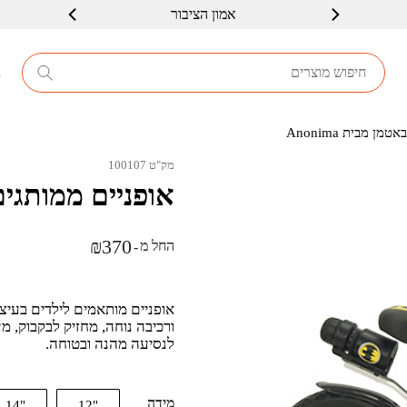
אמון הציבור
מחיר משתלם
8
ן מבית Anonima
מק"ט 100107
אופניים ממותגים לי
₪
370
החל מ
-
ורכיבה נוחה, מחזיק לבקבוק, מ
לנסיעה מהנה ובטוחה.
מידה
"14
"12