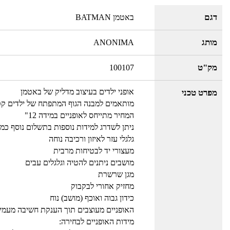
דגם
באטמן BATMAN
מותג
ANONIMA
מק"ט
100107
אופני ילדים בעיצוב מדליק של באטמן
מפרט טכני
מותאמים למבנה הגוף המתפתח של ילדים קט
המחיר מתייחס לאופניים במידה 12"
ניתן לשדרג למידות נוספות בתשלום נוסף כמ
גלגלי עזר לאיזון ורכיבה נוחה
מעצורי יד לבטיחות מרבית
מושבים ניתנים להטיה וגלגלים עבים
מגן שרשרת
מחזיק אחורי לבקבוק
כידון גבוה ואוכף (מושב) נוח
האופניים מעוצבים תוך הענקת חשיבה מעמיקה
מידות האופניים לבחירה: