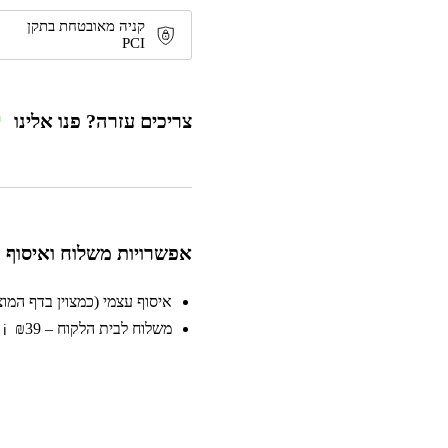
קסדת רכ
קניה מאובטחת בתקן
₪
59
PCI
צריכים עזרה? פנו אלינו
קסדת ר
₪
59
אפשרויות משלוח ואיסוף
קסדת רכ
₪
59
איסוף עצמי (כמצוין בדף המוצר)
משלוח לבית הלקוח – ₪39
ℹ️
קסדת ר
₪
59