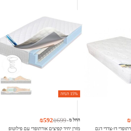
15%
הנחה
₪
592
₪
699
₪
החל מ
-
רתופדי דו-צדדי דגם
מזרן יחיד קפיצים אורתופדי עם פילוטופ