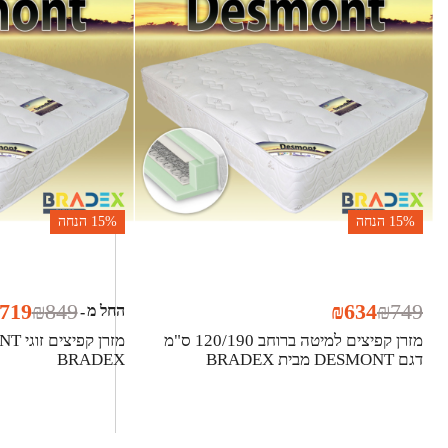
15%
הנחה
15%
הנחה
719
₪
849
₪
634
₪
749
החל מ
-
מזרן קפיצים למיטה ברוחב 120/190 ס"מ
דגם DESMONT מבית BRADEX
BRADEX