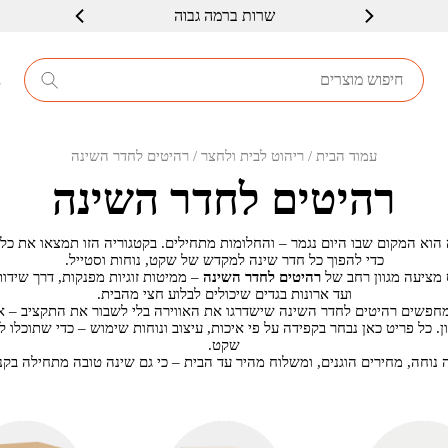
שרות ברמה גבוה
8
עמוד הבית
/
ריהוט לבית ולחצר
/ רהיטים לחדר השינה
רהיטים לחדר השינה
הוא המקום שבו היום נגמר – והחלומות מתחילים. בקטגוריה הזו תמצאו את כל
כדי להפוך כל חדר שינה למקדש של שקט, נוחות וסטייל.
מציעה מגוון רחב של
רהיטים לחדר השינה
– ממיטות זוגיות מפנקות, דרך שידו
ועד ארונות בגדים שיכולים לבלוע חצי מהבית.
פשים רהיטים לחדר השינה שישדרגו את האווירה בלי לשבור את התקציב – א
ן. כל פריט כאן נבחר בקפידה על פי איכות, עיצוב ונוחות שימוש – כדי שתוכלו ל
שקט.
יה נוחה, מחירים הוגנים, ומשלוח מהיר עד הבית – כי גם שינה טובה מתחילה בקנ