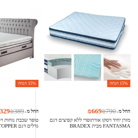
15%
הנחה
15%
הנחה
329
₪
389
₪
669
₪
790
החל מ
החל מ
-
-
מזרן יחיד ויסקו אורתופדי ללא קפיצים דגם
טופר שכבת נוחות ויסק
FANTASMA מבית BRADEX
גדלים דגם TOPPER מבית Bradex