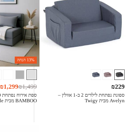
13%
הנחה
₪
1,299
₪
1,499
₪
229
ספונת נפתחת לילדים 2 ב-1 אוולין –
Avelyn מבית Twigy
BAMBOO מבית InStyle