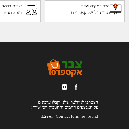
₪
677
₪
799
₪
846
₪
999
מזנון טלוויזיה צף במגוון צבעים
מזנון טלוויזיה צף במגוון צבעים
לבחירה דגם Nox KBL2 מבית
לבחירה דגם Katu KBL3 מבית
HOMAX
HOMAX
לפרטים ורכישה
לפרטים ורכישה
22%
הנחה
15%
הנחה