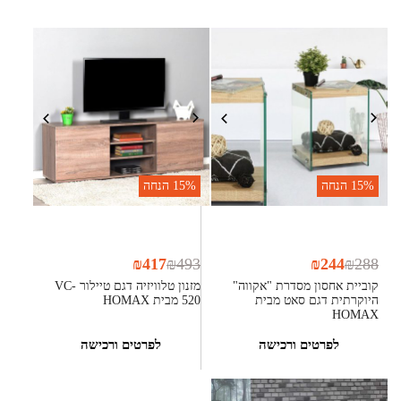
15%
הנחה
15%
הנחה
₪
417
₪
493
₪
244
₪
288
קוביית אחסון מסדרת "אקווה"
מזנון טלוויזיה דגם טיילור VC-
היוקרתית דגם סאט מבית
520 מבית HOMAX
HOMAX
לפרטים ורכישה
לפרטים ורכישה