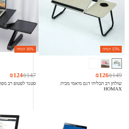
15%
הנחה
16%
הנחה
₪
124
₪
147
₪
126
₪
149
שולחן רב תכליתי דגם מיאמי מבית
סטנד לפטופ רב מפרקי מ
HOMAX