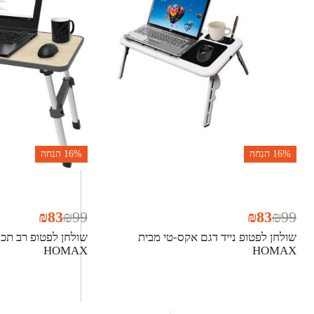
16%
הנחה
16%
הנחה
₪
83
₪
99
₪
83
₪
99
שולחן לפטופ נייד דגם אקס-טי מבית
שולחן לפטופ רב תכל
HOMAX
HOMAX