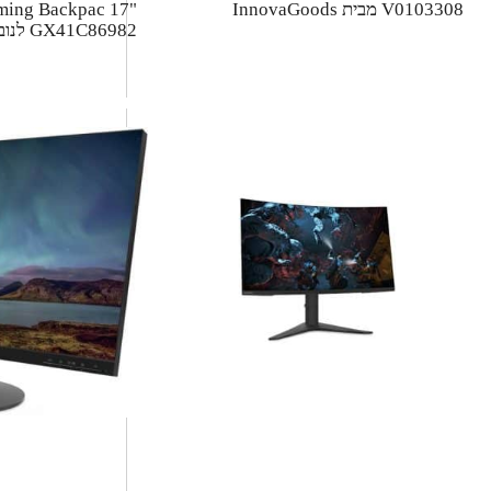
V0103308 מבית InnovaGoods
ming Backpac 17"‎
GX41C86982 לנובו