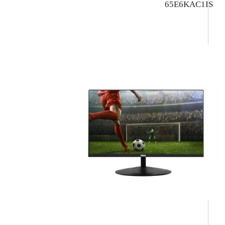
65E6KAC1IS