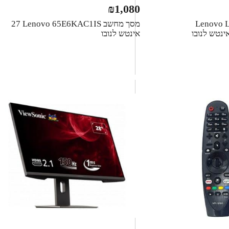
₪
1,080
Lenovo L27i-2
מסך מחשב Lenovo 65E6KAC1IS ‏27
‏אינטש לנובו