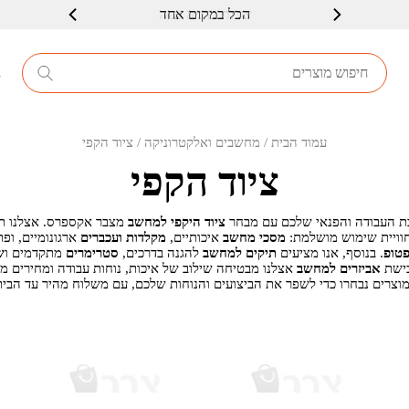
שרות ברמה גבוה
8
עמוד הבית
/
מחשבים ואלקטרוניקה
/ ציוד הקפי
ציוד הקפי
בת העבודה והפנאי שלכם עם מבחר
ציוד היקפי למחשב
מצבר אקספרס. אצלנו ת
וויית שימוש מושלמת:
מסכי מחשב
איכותיים,
מקלדות ועכברים
ארגונומיים, ופת
פטופ
. בנוסף, אנו מציעים
תיקים למחשב
להגנה בדרכים,
סטרימרים
מתקדמים ו
ש
כישת
אביזרים למחשב
אצלנו מבטיחה שילוב של איכות, נוחות עבודה ומחירים מ
וצרים נבחרו כדי לשפר את הביצועים והנוחות שלכם, עם משלוח מהיר עד הבית