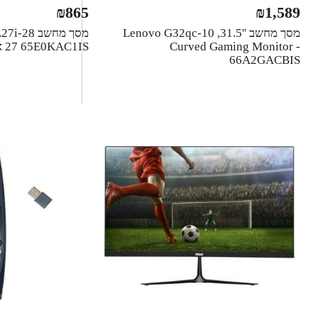
₪
865
₪
1,589
מסך מחשב ''31.5, Lenovo G32qc-10
מסך מחשב 8
Curved Gaming Monitor -
65E0KAC1IS ‏27 ‏אינטש לנובו
66A2GACBIS